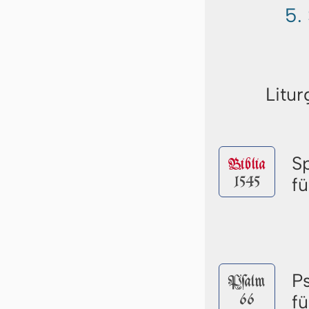
5.
Litur
S
Biblia
1545
f
P
Pſalm
66
f