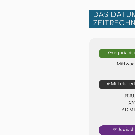
DAS DATUM
ZEITRECH
Gregorianis
Mittwoch
♚
Mittelalte
FER
ⅩⅥ
AD 
🕎
Jüdisch