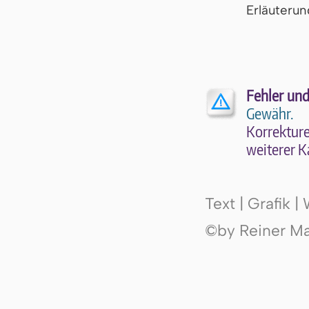
Er­läu­te­r
Fehler und
Gewähr.
Kor­rek­tu­r
wei­te­rer K
Text | Grafik 
©by Reiner Mak