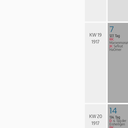
7
KW 19
127. Tag
RK:
1917
Marienmona
JK:
Sefirat
HaOmer
14
KW 20
134. Tag
D:
4. Tag der
1917
Eisheiligen
RK: