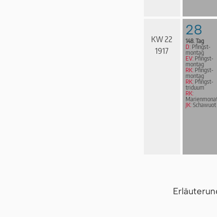
28
KW 22
148. Tag
D:
Pfingst­
1917
mon­tag
EV:
Pfingst­
mon­tag
RK:
Pfingst­
mon­tag
RK:
Pfingst­
tri­du­um
RK:
Marienmona
JK:
Schawuot
Erläuteru