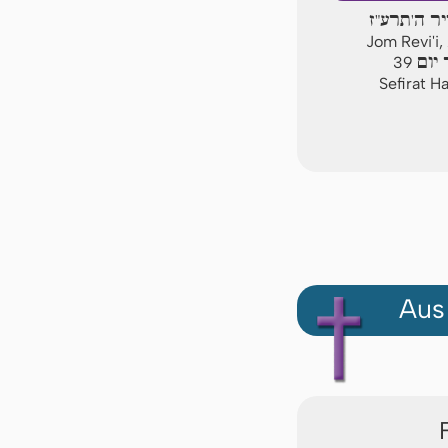
יר ה'תרע"ז
Jom Revi'i,
יום
39
Sefirat H
Aus