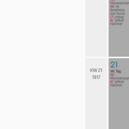
Marienmona
RK:
Hl.
Bonifatius
von Tarsus
LT:
Lostag
JK:
Sefirat
HaOmer
21
KW 21
141. Tag
RK:
1917
Marienmona
JK:
Sefirat
HaOmer