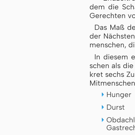
dem die Scha
Ge­rech­ten vo
Das Maß der 
der Nächs­ten­
men­schen, die
In diesem er
schen als die 
kret sechs Zu­
Mit­men­schen 
Hunger
Durst
Obdachl
Gastrec