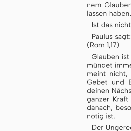
nem Glau­ben 
las­sen ha­ben
Ist das nich
Paulus sagt:
(Rom 1,17)
Glauben ist 
mün­det im­me
meint nicht, 
Ge­bet und Bu
dei­nen Nächs
gan­zer Kraft
da­nach, be­s
nö­tig ist.
Der Ungerec