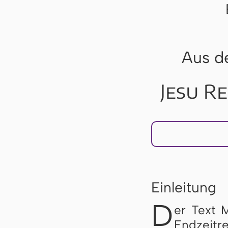
Aus d
Jesu R
Einleitung
D
er Text 
End­zeit­r