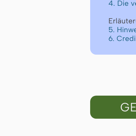
4. Die 
Erläute
5. Hinw
6. Cred
GE