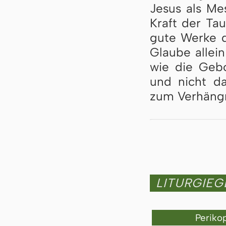
Jesus als Mes
Kraft der Tau
gu­te Wer­ke d
Glau­be al­lei
wie die Ge­bo
und nicht da­
zum Ver­häng­
LITURGIE
Periko