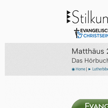
Matthäus 
Das Hörbuch
◉ Home
|
► Lutherbibe