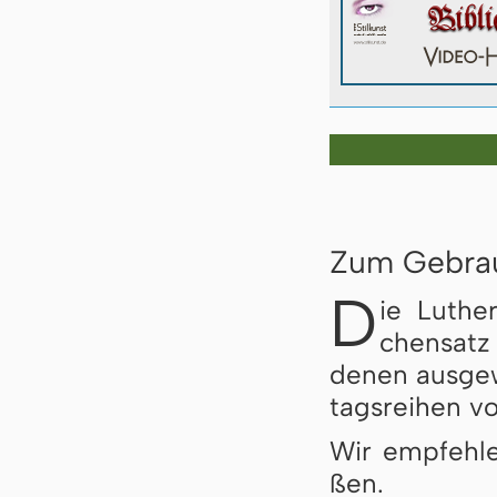
Zum Gebra
D
ie Luther
chen­satz 
de­nen aus­ge­
tags­rei­hen vo
Wir empfehlen
ßen.