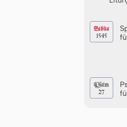
S
Biblia
1545
f
P
Pſalm
27
f