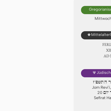
Gregorianis
Mittwoch
♚
Mittelalte
FER
Ⅻ.
AD
🕎
Jüdisch
ר ה'תשפ"ז
Jom Revi'i
יום
20
Sefirat H