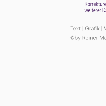
Kor­rek­tu­r
wei­te­rer K
Text | Grafik 
©by Reiner Mak