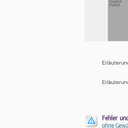
Friedrich
Flattich
Erläuteru
Er­läu­te­r
Fehler un
ohne Gewä