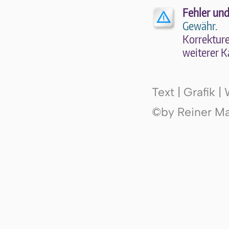
Fehler und
Gewähr.
Kor­rek­tu­r
wei­te­rer K
Text | Grafik 
©by Reiner Mak