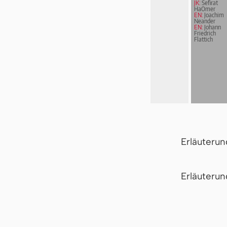
JK:
Sefirat
HaOmer
EN:
Joachim
Neander
EN:
Johann
Friedrich
Flattich
Erläuteru
Er­läu­te­r