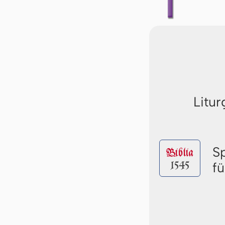
Litur
S
Biblia
1545
f