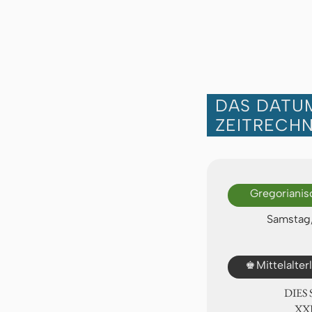
DAS DATUM
ZEITRECH
Gregorianis
Samstag,
♚
Mittelalte
DIES
ⅩⅫ