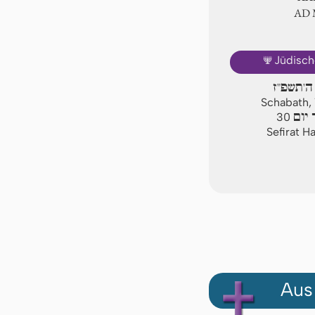
AD
🕎
Jüdisch
ה'תשפ"ז
Schabath, 
יום
30
Sefirat H
Aus