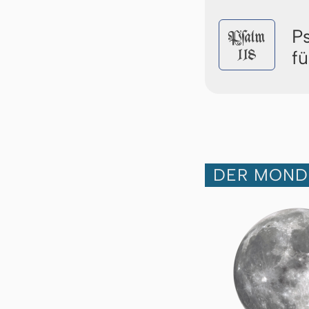
P
Pſalm
118
f
DER MOND 