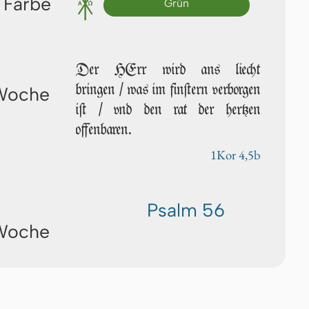
 Farbe
Grün
Der HErr wird ans liecht
bringen / was im fin­ſtern verborgen
 Woche
iſt / vnd den rat der her­tzen
offenbaren.
1Kor 4,5b
Psalm 56
 Woche