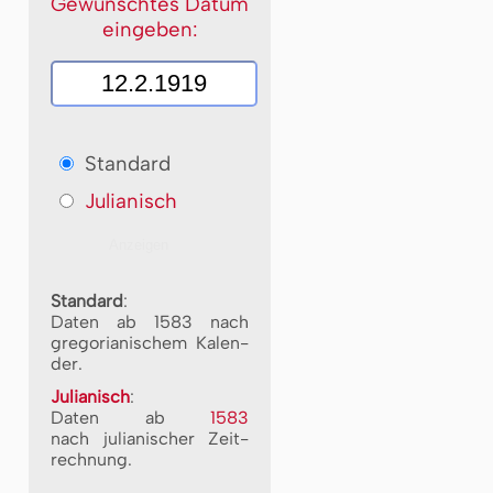
Gewünschtes Datum
eingeben:
Standard
Julianisch
Standard
:
Daten ab 1583 nach
gre­go­ri­a­ni­schem Ka­len­
der.
Julianisch
:
Daten ab
1583
nach ju­li­a­ni­scher Zeit­
rech­nung.