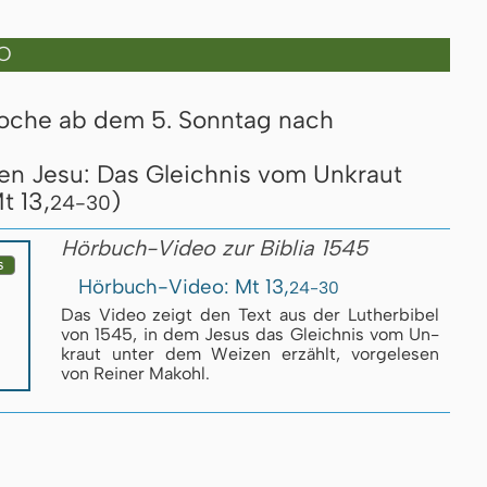
O
Woche ab dem 5. Sonntag nach
en Jesu: Das Gleichnis vom Unkraut
t 13,
)
24-30
Hörbuch-Video zur Biblia 1545
Hörbuch-Video: Mt 13,
24-30
Das Video zeigt den Text aus der Luther­bi­bel
von 1545, in dem Je­sus das Gleich­nis vom Un­
kraut un­ter dem Wei­zen er­zählt, vor­ge­le­sen
von Reiner Makohl.