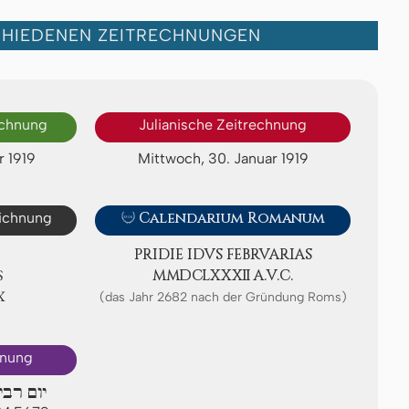
CHIEDENEN ZEITRECHNUNGEN
echnung
Julianische Zeitrechnung
r 1919
Mittwoch, 30. Januar 1919
eichnung

Calendarium Romanum
PRIDIE IDVS FE­BRV­A­RI­AS
S
ⅯⅯⅮⅭⅬⅩⅩⅫ A.V.C.
Ⅸ
(das Jahr 2682 nach der Gründung Roms)
hnung
יום רבי