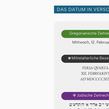
DAS DATUM IN VERS
Gregorianische Zeitr
Mittwoch, 12. Februa
♚
Mittelalterliche Bez
FERIA QUARTA
Ⅻ. FEBRVARIV
AD ⅯⅮⅭⅭⅭⅭⅩ
🕎
Jüdische Zeitrec
עי י"ב אדר א' ה'תרע"ט