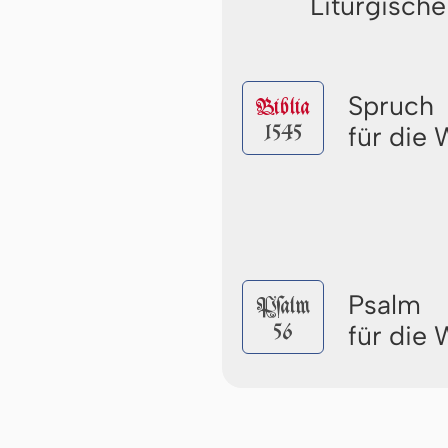
Liturgische
Spruch
Biblia
1545
für die
Psalm
Pſalm
56
für die