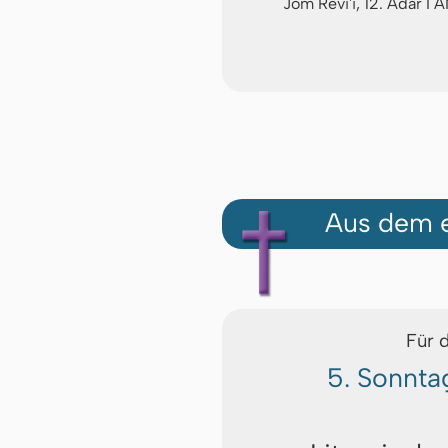
Jom Revi'i, 12. Adar I
Aus dem e
Für 
5. Sonnta