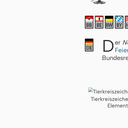
D
er
N
Feie
Bundesre
Tierkreiszeich
Element