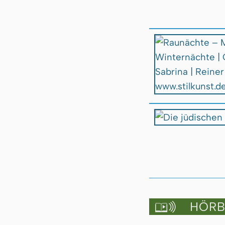
HÖRBU
