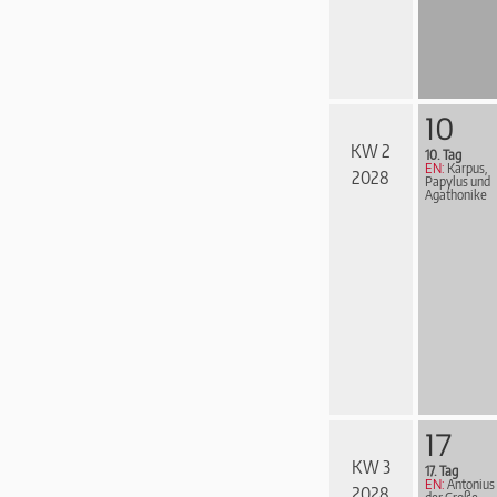
10
KW 2
10. Tag
EN:
Karpus,
2028
Papylus und
Agathonike
17
KW 3
17. Tag
EN:
Antonius
2028