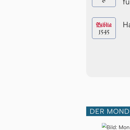
8
fü
Ha
Biblia
1545
DER MOND 