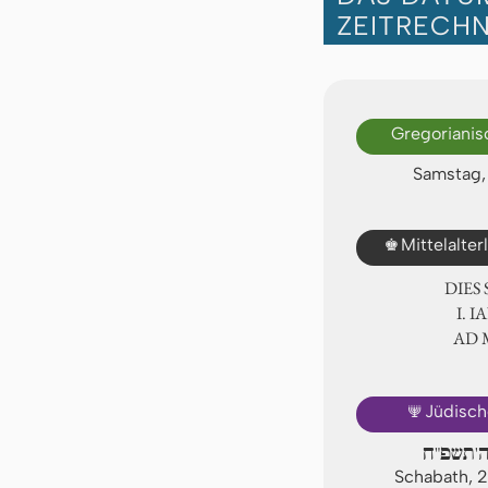
ZEITRECH
Gregorianis
Samstag, 
♚
Mittelalte
DIES
Ⅰ. 
AD
🕎
Jüdisch
'תשפ"ח
Schabath, 