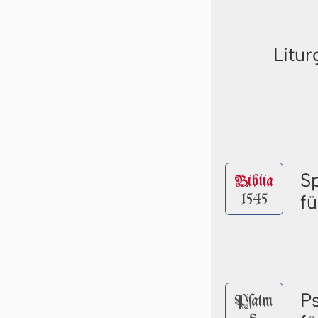
Litur
S
Biblia
1545
fü
P
Pſalm