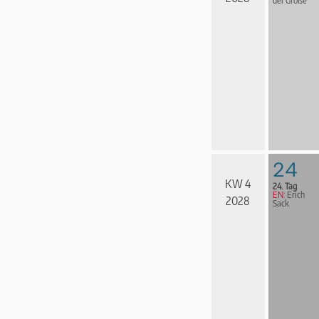
der Große
24
KW 4
24. Tag
EN:
Erich
2028
Sack