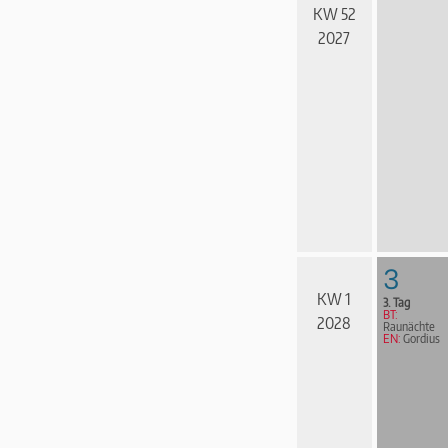
KW 52
2027
3
KW 1
3. Tag
BT:
2028
Raunächte
EN:
Gordius