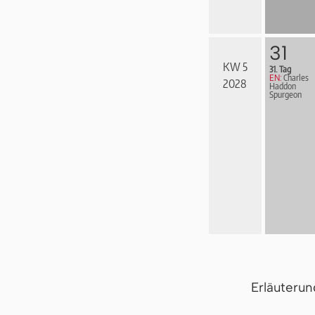
31
KW 5
31. Tag
EN:
Charles
2028
Haddon
Spurgeon
Erläuteru