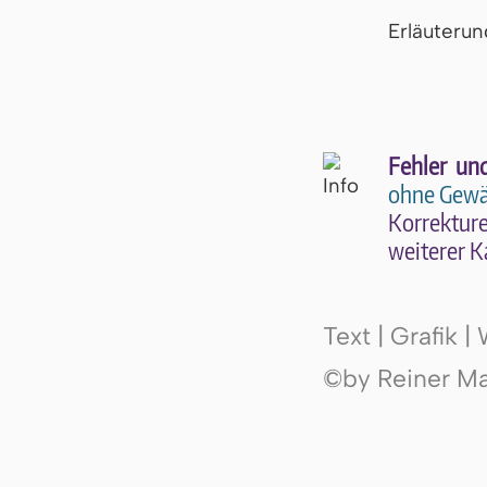
Er­läu­te­r
Fehler un
ohne Gewä
Kor­rek­tu­r
wei­te­rer K
Text | Grafik 
©by Reiner Mak