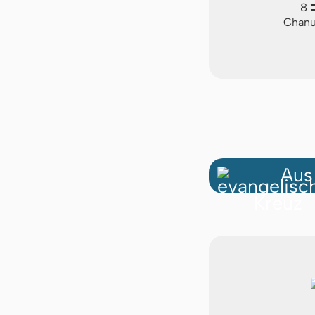
ם
8
Chanuk
Aus