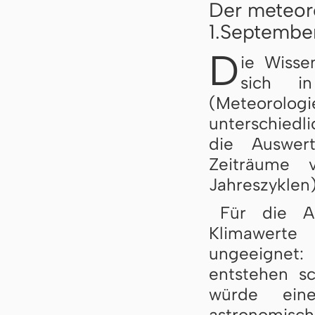
Der meteor
1.Septembe
D
ie Wisse
sich in
(Meteorol
unterschiedl
die Auswer
Zeiträume 
Jahreszyklen)
Für die Au
Klimawerte 
ungeeignet
entstehen sc
würde ein
astronomisc