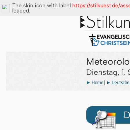
The skin icon with label
https://stilkunst.de/a
loaded.
Meteorolo
Dienstag, 1
► Home
|
► Deutscher
D