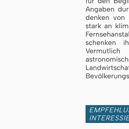
für den Begi
Angaben durc
denken von 
stark an klim
Fernsehans
schenken i
Vermutlic
astronomisch
Landwirtscha
Bevölkerungs
EMPFEHLUN
INTERESSI