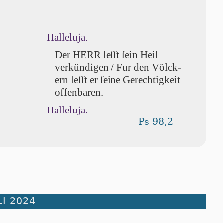
Halleluja.
Der HERR leſſt ſein Heil
verkündigen / Fur den Völ­ck­
ern leſſt er ſei­ne Gerechtigkeit
offenbaren.
Halleluja.
Ps 98,2
LI 2024