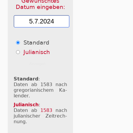
Gewünschtes
Datum eingeben:
Standard
Julianisch
Standard
:
Daten ab 1583 nach
gre­go­ri­a­ni­schem Ka­
len­der.
Julianisch
:
Daten ab
1583
nach
ju­li­a­ni­scher Zeit­rech­
nung.