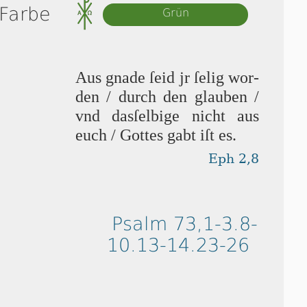
 Farbe
Grün
Aus gnade ſeid jr ſe­lig wor­
den / durch den glauben /
vnd das­ſel­bi­ge nicht aus
euch / Got­tes gabt iſt es.
Eph 2,8
Psalm 73,1-3.8-
10.13-14.23-26