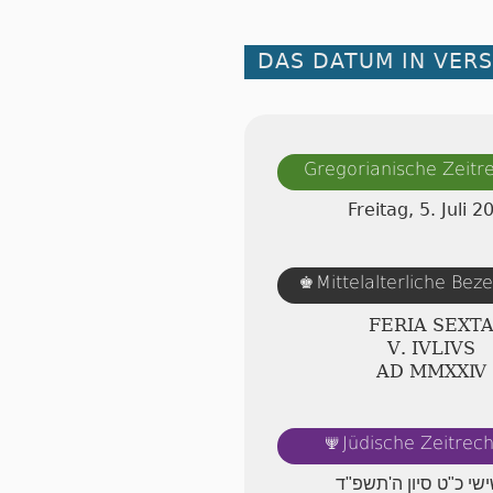
DAS DATUM IN VER
Gregorianische Zeit
Freitag, 5. Juli 2
♚
Mittelalterliche Bez
FERIA SEXT
Ⅴ. IVLIVS
AD ⅯⅯⅩⅩⅣ
🕎
Jüdische Zeitrec
ישי כ"ט סיון ה'תשפ"ד