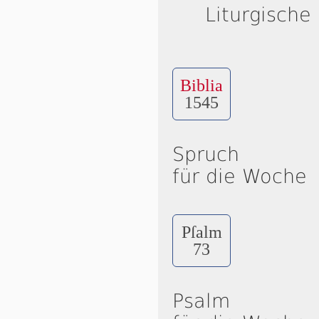
Liturgische
Biblia
1545
Spruch
für die Woche
Pſalm
73
Psalm