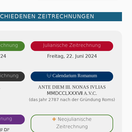
SCHIEDENEN ZEITRECHNUNGEN
rechnung
Julianische Zeitrechnung
024
Freitag, 22. Juni 2024
eichnung

Calendarium Romanum
A
ANTE DIEM III. NONAS IVLIAS
ⅯⅯⅮⅭⅭⅬⅩⅩⅩⅦ A.V.C.
(das Jahr 2787 nach der Gründung Roms)
hnung
✙
Neojulianische
Zeitrechnung
יום ש