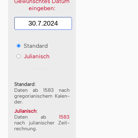
Gewünschtes Datum
eingeben:
Standard
Julianisch
Standard
:
Daten ab 1583 nach
gre­go­ri­a­ni­schem Ka­len­
der.
Julianisch
:
Daten ab
1583
nach ju­li­a­ni­scher Zeit­
rech­nung.