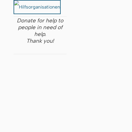
Donate for help to
people in need of
help.
Thank you!