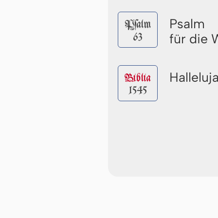
Psalm
Pſalm
63
für die
Halleluj
Biblia
1545