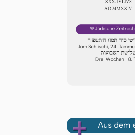
ⅩⅩⅩ. IVLIVS
AD ⅯⅯⅩⅩⅣ
🕎
Jüdische Zeitrec
ישי כ"ד תמוז ה'תשפ"ד
Jom Schlischi, 24. Tamm
לושת השבועות
Drei Wochen | 8. 
Aus dem e