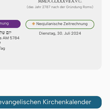
ⅯⅯⅮⅭⅭⅬⅩⅩⅩⅦ A.V.C.
(das Jahr 2787 nach der Gründung Roms)
hnung
✙
Neojulianische Zeitrechnung
יום של
Dienstag, 30. Juli 2024
us AM 5784
ש
Tag
vangelischen Kirchenkalender