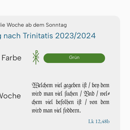
die Woche ab dem Sonntag
g nach Trinitatis 2023/2024
 Farbe
Grün
Welchem viel gegeben iſt / bey dem
wird man viel ſu­chen / Vnd / wel­
 Woche
chem viel be­fol­hen iſt / von dem
wird man viel foddern.
Lk 12,48b