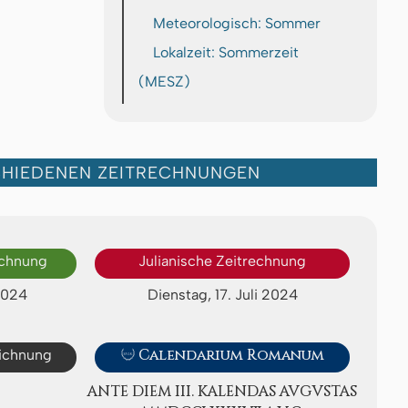
Meteorologisch: Sommer
Lokalzeit: Sommerzeit
(MESZ)
CHIEDENEN ZEITRECHNUNGEN
echnung
Julianische Zeitrechnung
2024
Dienstag, 17. Juli 2024
eichnung

Calendarium Romanum
ANTE DIEM III. KA­LEN­DAS AV­GVS­TAS