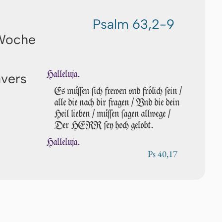
Psalm 63,2-9
 Woche
Halleluja.
avers
Es müſſen ſich frewen vnd frö­lich ſein /
alle die nach dir fragen / Vnd die dein
Heil lie­ben / müſſen ſa­gen allwege /
Der HERR ſey hoch gelobt.
Halleluja.
Ps 40,17