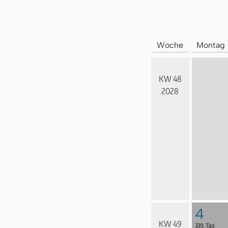
Woche
Montag
KW 48
2028
4
KW 49
339. Tag