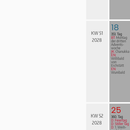
18
KW 51
353. Tag
BT:
Montag
2028
der dritten
Advents­
woche
JK:
Chanukka
EN:
Willibald
von
Eichstätt
EN:
Wunibald
25
KW 52
360. Tag
D: Feiertag
2028
D: Stiller Tag
D:
1. Weih­