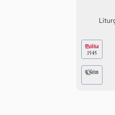
Litur
Biblia
1545
Pſalm