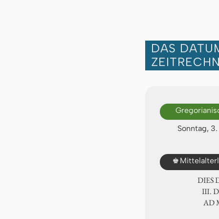
DAS DATUM
ZEITRECH
Gregorianis
Sonntag, 3
♚
Mittelalte
DIES
Ⅲ. 
AD