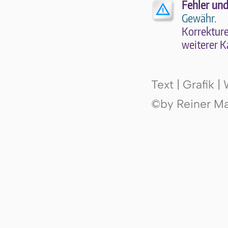
Fehler und
Gewähr.
Kor­rek­tu­r
wei­te­rer K
Text | Grafik 
©by Reiner Mak