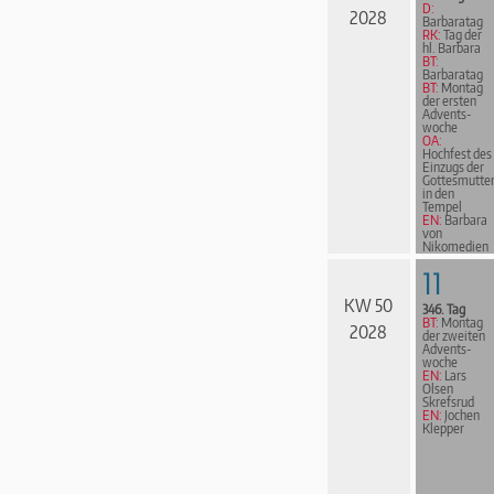
D:
2028
Barbaratag
RK:
Tag der
hl. Barbara
BT:
Barbaratag
BT:
Montag
der ersten
Advents­
woche
OA:
Hochfest des
Einzugs der
Gottesmutte
in den
Tempel
EN:
Barbara
von
Nikomedien
11
KW 50
346. Tag
BT:
Montag
2028
der zweiten
Advents­
woche
EN:
Lars
Olsen
Skrefsrud
EN:
Jochen
Klepper