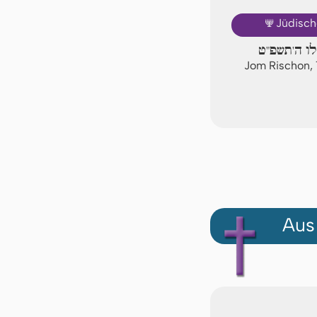
🕎
Jüdisch
לו ה'תשפ"ט
Jom Rischon, 
Aus