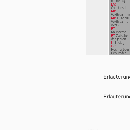
nachts­tag
EV:
Christfest I
RK:
Weihnachten
RK:
1. Tag der
Weih­nachts­
ok­tav
BT:
Raunächte
BT:
Zwischen
den Jahren
LT:
Lostag
OA:
Hochfest der
Geburt des
Herrn
Erläuteru
Er­läu­te­r