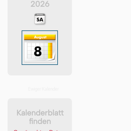
2026
Ewiger Kalender
Kalenderblatt
finden