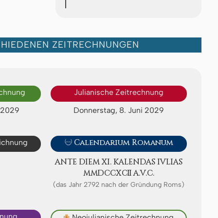
CHIEDENEN ZEITRECHNUNGEN
echnung
Julianische Zeitrechnung
i 2029
Donnerstag, 8. Juni 2029
eichnung

Calendarium Romanum
ANTE DIEM XI. KA­LEN­DAS IVLIAS
ⅯⅯⅮⅭⅭⅩⅭⅡ A.V.C.
(das Jahr 2792 nach der Gründung Roms)
hnung
✙
Neojulianische Zeitrechnung