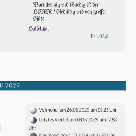
Barmhertzig vnd Gnedig iſt der
HERR / Gedültig vnd von groſ­ſer
Güte.
Halleluja.
Ps 103,8
I 2029
Vollmond: am 26.06.2029 um 03:23 Uhr
Letztes Viertel: am 03.07.2029 um 17:58
Uhr
Neumond: am 11.07.2029 um 15:52 Uhr