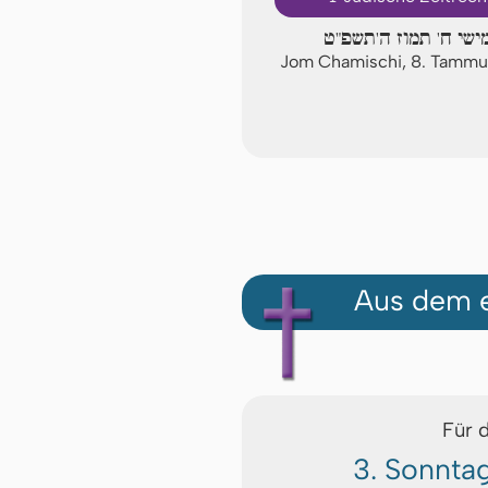
ישי ח' תמוז ה'תשפ"ט
Jom Chamischi, 8. Tamm
Aus dem e
Für 
3. Sonnta