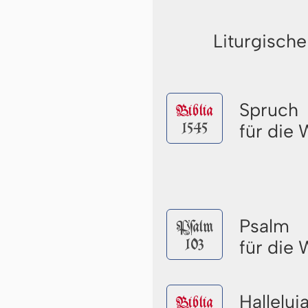
Liturgische
Spruch
Biblia
1545
für die
Psalm
Pſalm
103
für die
Halleluj
Biblia