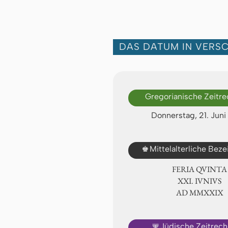
DAS DATUM IN VERS
Gregorianische Zeitr
Donnerstag, 21. Jun
♚
Mittelalterliche Bez
FERIA QUINTA
ⅩⅪ. IVNIVS
AD ⅯⅯⅩⅩⅨ
🕎
Jüdische Zeitrec