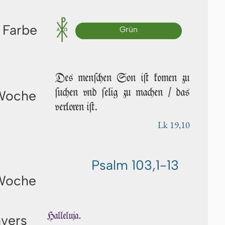
 Farbe
Grün
Des men­ſchen Son iſt ko­men zu
ſu­chen vnd ſe­lig zu machen / das
 Woche
verloren iſt.
Lk 19,10
Psalm 103,1-13
 Woche
Halleluja.
avers