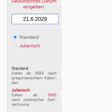
Gewünschtes Datum
eingeben:
Standard
Julianisch
Standard
:
Daten ab 1583 nach
gre­go­ri­a­ni­schem Ka­len­
der.
Julianisch
:
Daten ab
1583
nach ju­li­a­ni­scher Zeit­
rech­nung.