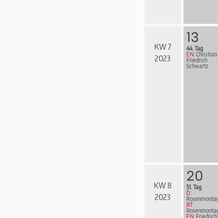
13
KW 7
44. Tag
EN:
Christian
2023
Friedrich
Schwartz
20
KW 8
51. Tag
D:
2023
Rosenmonta
BT:
Rosenmonta
EN:
Friedrich