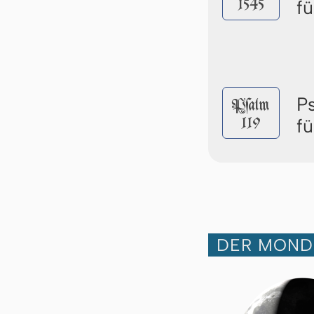
1545
f
P
Pſalm
119
f
DER MOND 