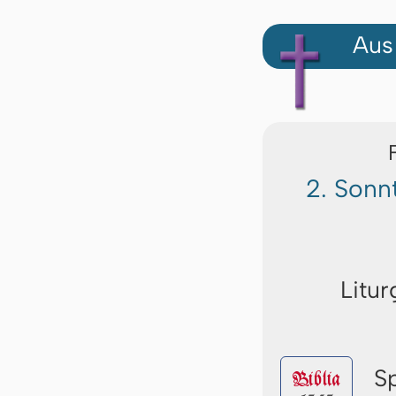
Aus
2. Sonn
Litur
S
Biblia