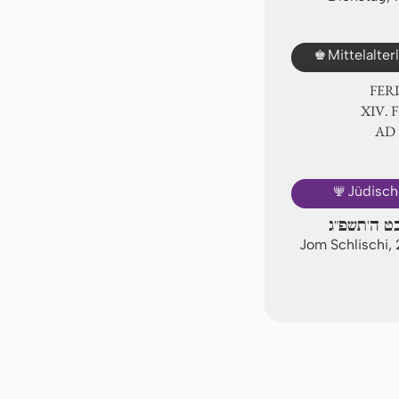
♚
Mittelalte
FER
ⅩⅣ. 
AD
🕎
Jüdisch
בט ה'תשפ"ג
Jom Schlischi,