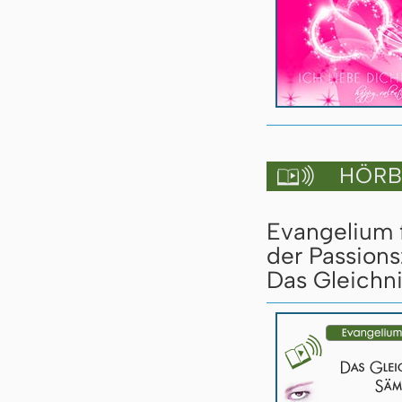
HÖRBU

Evangelium 
der Passions
Das Gleichn