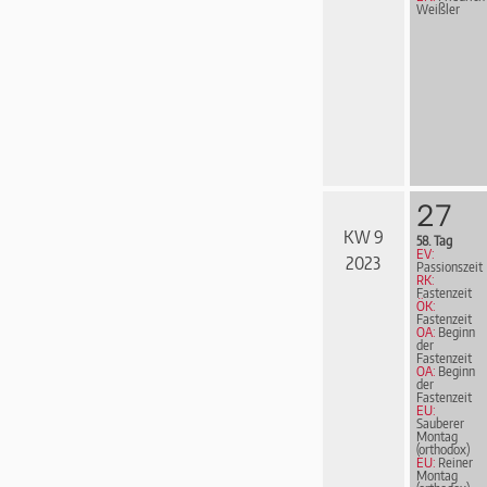
Weißler
27
KW 9
58. Tag
EV:
2023
Passionszeit
RK:
Fastenzeit
ÖK:
Fastenzeit
OA:
Beginn
der
Fastenzeit
OA:
Beginn
der
Fastenzeit
EU:
Sauberer
Montag
(orthodox)
EU:
Reiner
Montag