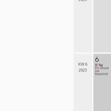
6
KW 6
37. Tag
EN:
Amand
2023
von
Maastricht