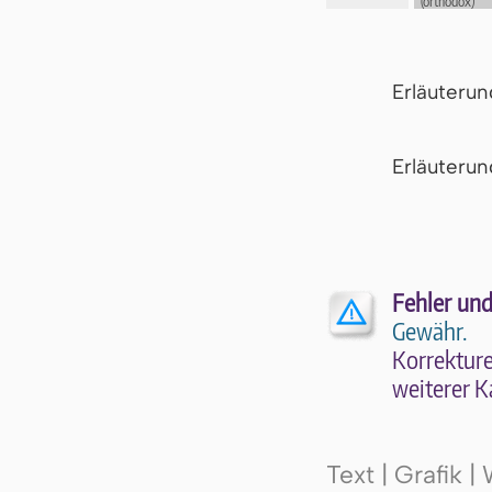
(orthodox)
EN:
Patrick
Hamilton
Erläuteru
Er­läu­te­r
Fehler und
Gewähr.
Kor­rek­tu­r
wei­te­rer K
Text | Grafik 