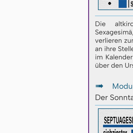
Die altki
Sexagesim
verlieren z
an ihre Stel
im Kalender
über den U
Modul
↦
Der Sonnt