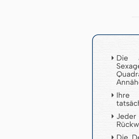
Die a
Sex
Quadr
Annäh
Ihre 
tatsäc
Jede
Rückwä
Die D