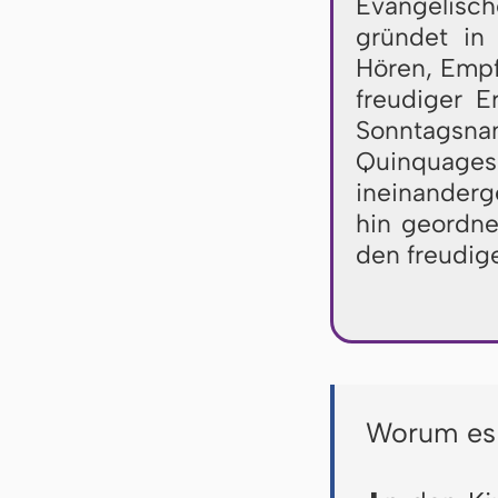
Evangelisch
gründet in
Hören, Empf
freudiger E
Sonntags
Quinquag
ineinanderg
hin geordne
den freudig
Worum es 