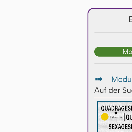
Mo
Modul
↦
Auf der S