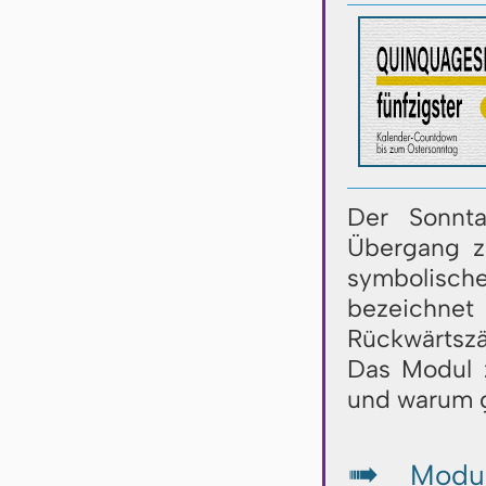
Der Sonnta
Übergang zu
symbolisc
bezeich
Rückwärtszä
Das Modul z
und warum g
Modul
↦