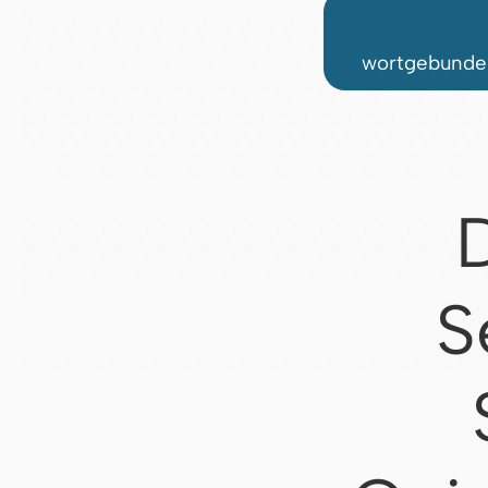
wortgebunden
S