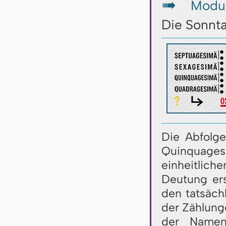
Modul
↦
Die Sonnt
Die Abfolg
Quinquage
einheitlich
Deutung ers
den tatsäch
der Zählunge
der Namen