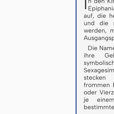
I
n den Ki
Epiphani
auf, die 
und die 
werden, m
Ausgangspu
Die Name
ihre Gel
symbolis
Sexagesi
stecken 
frommen R
oder Vierz
je eine
bestimmte