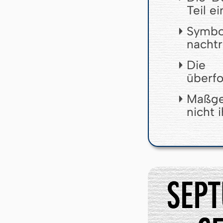
Teil e
Symb
nachtr
Die 
überfo
Maßgeb
nicht 