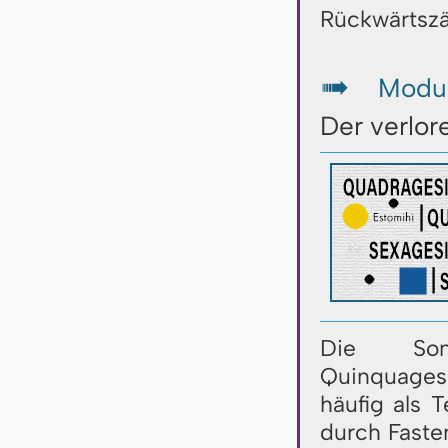
Rückwärtszä
Modul
↦
Der verlo
Die Sonn
Quinquages
häufig als T
durch Faste