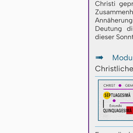
Christi gep
Zusammenh
Annäherung 
Deutung die
dieser Sonn
Modul
↦
Christlich