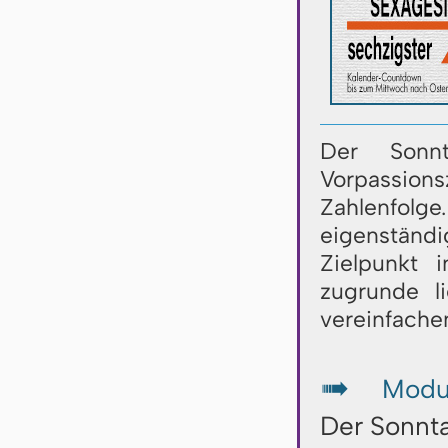
Der Sonnt
Vorpassionsz
Zahlenfol
eigenständi
Zielpunkt 
zugrunde l
vereinfache
Modu
↦
Der Sonnt