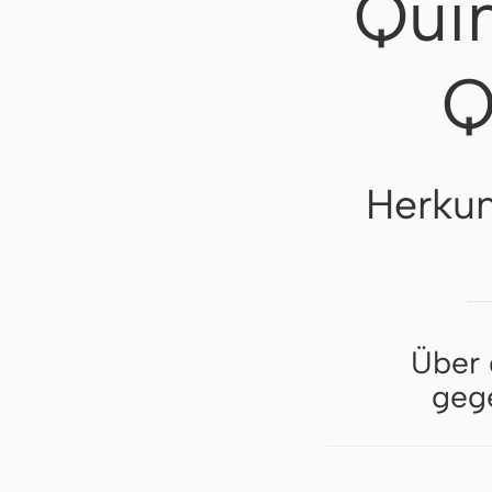
Qui
Q
Herkun
Über 
gege