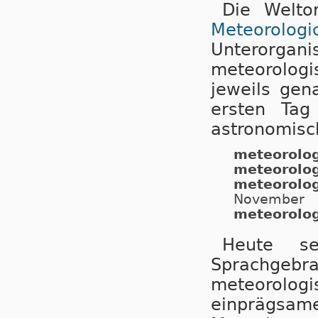
Die Weltor
Meteorolo
Unterorga
meteorolog
jeweils gen
ersten Ta
astronomisch
meteorolog
meteorolo
meteorolo
November
meteorolog
Heute s
Sprachgebra
meteorolo
einprägsa