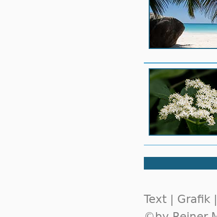
Text | Grafik
©by Reiner M