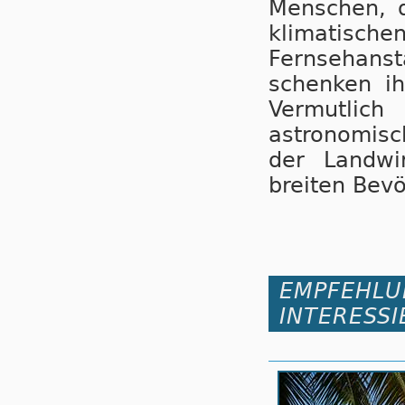
Menschen, d
klimatisch
Fernsehans
schenken i
Vermutlic
astronomisc
der Landwir
breiten Bevö
EMPFEHLU
INTERESSI