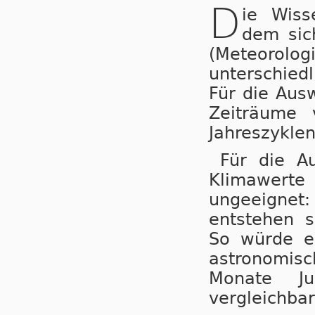
D
ie Wiss
dem sic
(Meteorol
unterschied
Für die Aus
Zeiträume 
Jahreszyklen
Für die Au
Klimawerte 
ungeeignet
entstehen s
So würde e
astronomisc
Monate Ju
vergleichbar