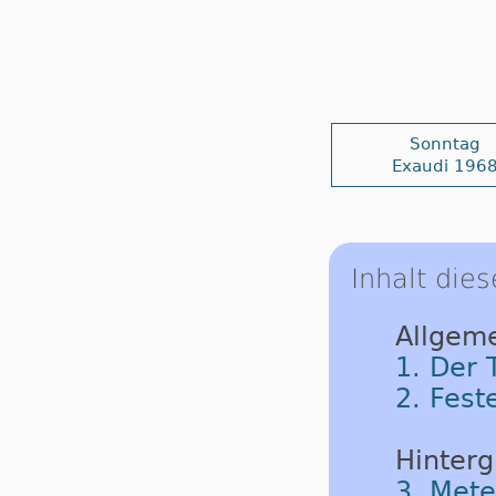
Sonntag
Exaudi 196
Inhalt dies
Allgeme
1. Der 
2. Fest
Hinterg
3. Met