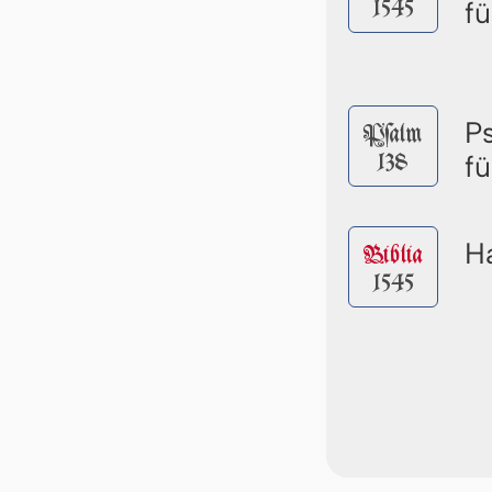
1545
f
P
Pſalm
138
f
Ha
Biblia
1545