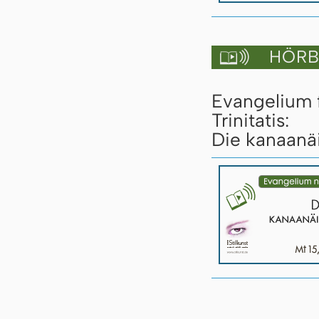
HÖRBU

Evangelium 
Trinitatis:
Die kanaanäi