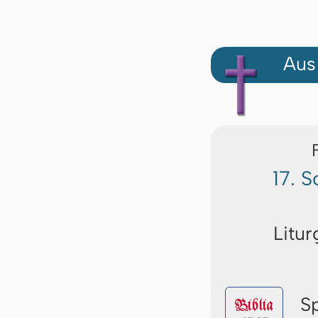
Aus
17. 
Litur
S
Biblia