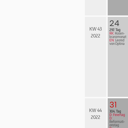
24
KW 43
297. Tag
RK:
Rosen­
2022
kranz­mo­nat
EN:
Leonid
von Optina
31
KW 44
304. Tag
D: Feiertag
2022
D:
Re­for­ma­ti­
ons­tag