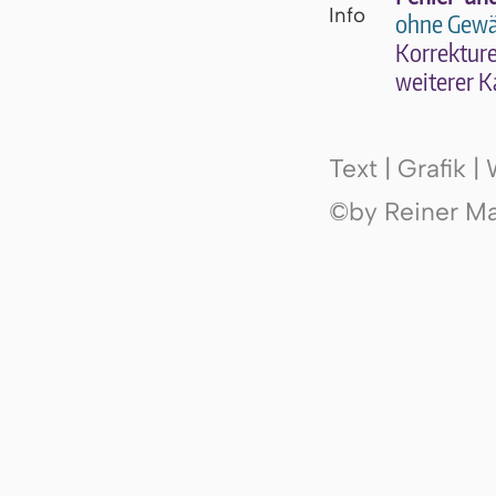
ohne Gewä
Kor­rek­tu­r
wei­te­rer K
Text | Grafik 
©by Reiner Mak