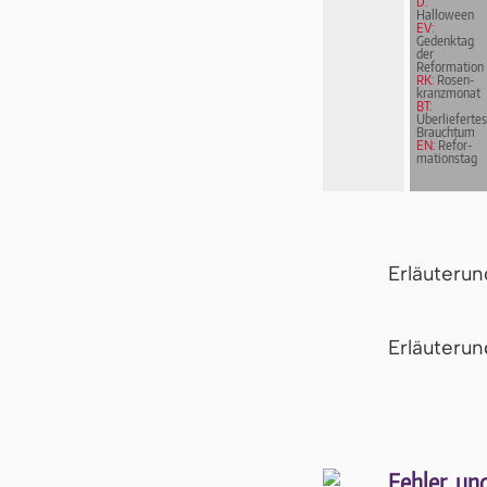
D:
Halloween
EV:
Gedenktag
der
Reformation
RK:
Rosen­
kranz­mo­nat
BT:
Überliefertes
Brauchtum
EN:
Re­for­
ma­ti­ons­tag
Erläuteru
Er­läu­te­r
Fehler un