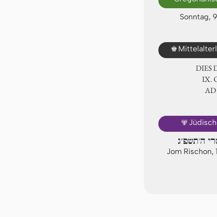
Sonntag, 
♚
Mittelalte
DIES
Ⅸ. 
AD
🕎
Jüdisch
רי ה'תשפ"ג
Jom Rischon, 