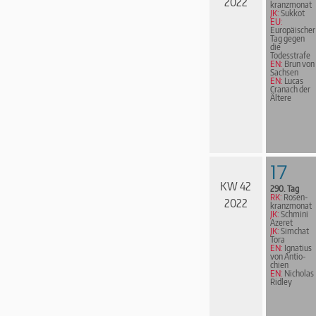
2022
kranz­mo­nat
JK:
Sukkot
EU:
Europäischer
Tag gegen
die
Todesstrafe
EN:
Brun von
Sachsen
EN:
Lucas
Cranach der
Ältere
17
KW 42
290. Tag
RK:
Rosen­
2022
kranz­mo­nat
JK:
Schmini
Azeret
JK:
Simchat
Tora
EN:
Ignatius
von An­ti­o­
chi­en
EN:
Nicholas
Ridley