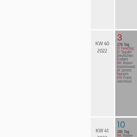
3
KW 40
276. Tag
D: Feiertag
2022
D:
Tag der
Deutschen
Einheit
RK:
Rosen­
kranz­mo­nat
JK:
Jamim
Noraim
EN:
Franz
von Assisi
10
KW 41
283. Tag
RK:
Rosen­