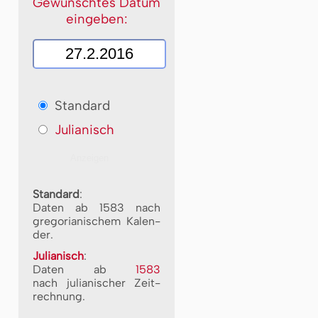
Gewünschtes Datum
eingeben:
Standard
Julianisch
Standard
:
Daten ab 1583 nach
gre­go­ri­a­ni­schem Ka­len­
der.
Julianisch
:
Daten ab
1583
nach ju­li­a­ni­scher Zeit­
rech­nung.