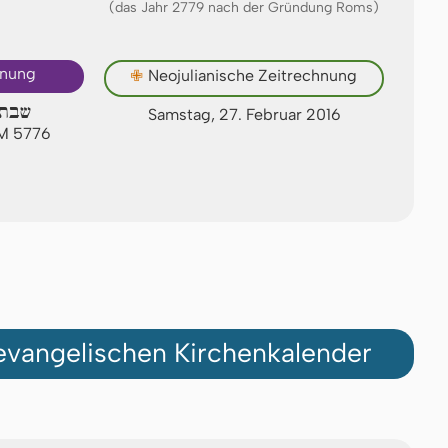
(das Jahr 2779 nach der Gründung Roms)
hnung
✙
Neojulianische Zeitrechnung
שבת 
Samstag, 27. Februar 2016
AM 5776
vangelischen Kirchenkalender