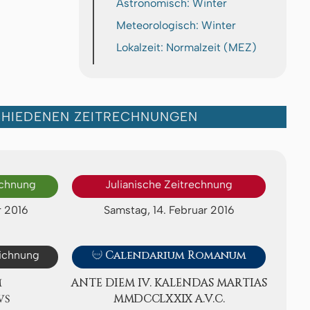
Astronomisch: Winter
Meteorologisch: Winter
Lokalzeit: Normalzeit (MEZ)
CHIEDENEN ZEITRECHNUNGEN
echnung
Julianische Zeitrechnung
r 2016
Samstag, 14. Februar 2016
eichnung

Calendarium Romanum
M
ANTE DIEM IV. KA­LEN­DAS MAR­TI­AS
VS
ⅯⅯⅮⅭⅭⅬⅩⅩⅨ A.V.C.