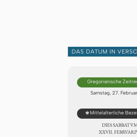
DAS DATUM IN VERS
Gregorianische Zeitr
Samstag, 27. Februa
♚
Mittelalterliche Bez
DIES SABBATU
ⅩⅩⅦ. FEBRVARI