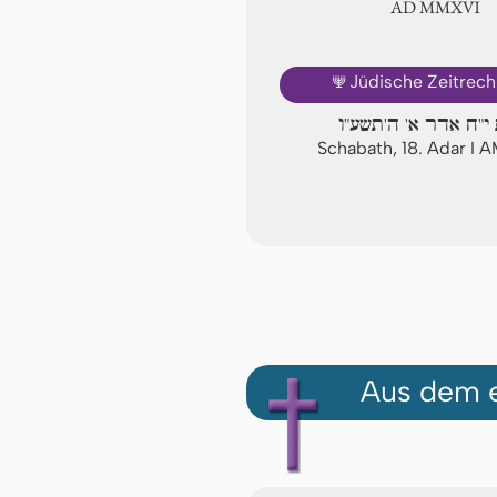
AD ⅯⅯⅩⅥ
🕎
Jüdische Zeitrec
י"ח אדר א' ה'תשע"ו
Schabath, 18. Adar I 
Aus dem e