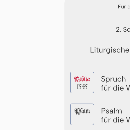
Für 
2. S
Liturgische
Spruch
Biblia
1545
für die
Psalm
Pſalm
für die