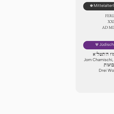
♚
Mittelalte
FER
ⅩⅫ
AD Ⅿ
🕎
Jüdisch
וז ה'תשל"א
Jom Chamischi,
ועות
Drei Woc