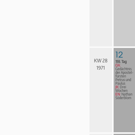
12
KW 28
193. Tag
OA:
1971
Gedächtnis
der Apostel­
fürs­ten
Petrus und
Paulus
JK:
Drei
Wochen
EN:
Nathan
Söderblom