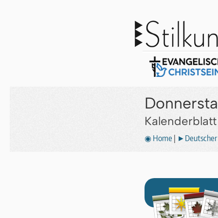
Donnerstag
Kalenderblat
◉ Home
|
►Deutscher 