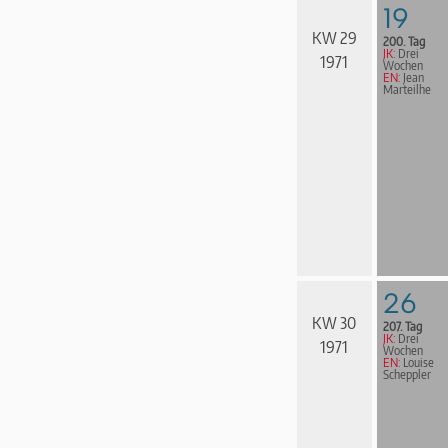
19
KW 29
200. Tag
JK:
Drei
1971
Wochen
EN:
Jean
Marteilhe
26
KW 30
207. Tag
JK:
Drei
1971
Wochen
EN:
Louise
Scheppler