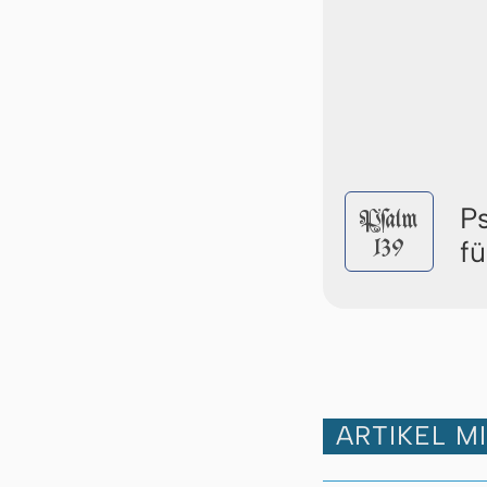
P
Pſalm
139
f
ARTIKEL M