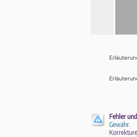
Erläuteru
Er­läu­te­r
Fehler und
Gewähr.
Kor­rek­tu­r