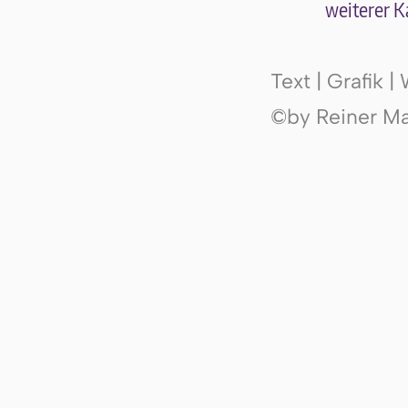
wei­te­rer K
Text | Grafik 
©by Reiner Mak