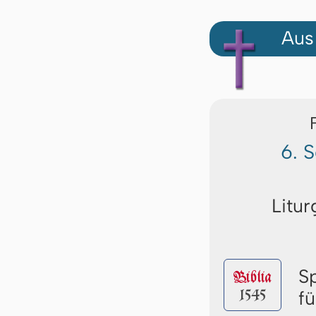
Aus
6. 
Litur
S
Biblia
1545
f