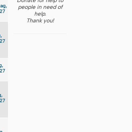
Donate for help to
ag,
people in need of
27
help.
Thank you!
,
27
g,
27
,
27
g,