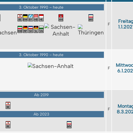
3. Oktober 1990 – heute
Freitag
F
1.1.202
3. Oktober 1990 – heute
Mittwoc
F
6.1.20
Ab 2019
Montag
F
8.3.20
Ab 2023