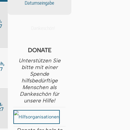
Datumseingabe
,
7
Dankeschön!
DONATE
Unterstützen Sie
h,
bitte mit einer
27
Spende
hilfsbedürftige
Menschen als
Dankeschön für
unsere Hilfe!
,
27