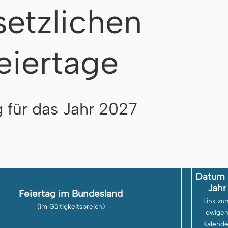
setzlichen
eiertage
g für das Jahr 2027
Datum 
Jahr
Feiertag im Bundesland
Link zu
(im Gültigkeitsbreich)
ewige
Kalende