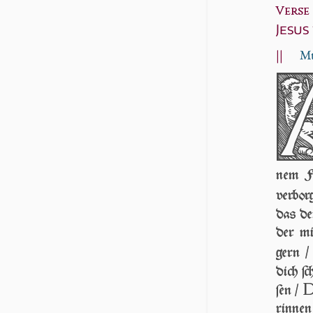
Verse 4
Jesus
||
Mt
nem Fr
ver­bor
das de
der mit
gern / 
dich ſc
ſen /
rin­nen