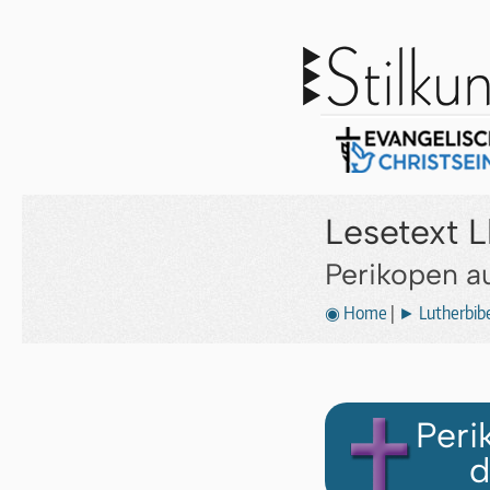
Lesetext L
Perikopen a
◉ Home
|
► Lutherbibe
Peri
d