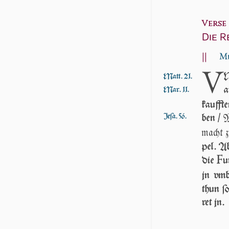
Verse 
Die R
||
Mt
V
N
Matt. 21.
a
Mar. 11.
kauff­t
M
Jeſa. 56.
ben /
macht z
pel. A
F
die
u
jn vmb
thun ſo
ret jn.