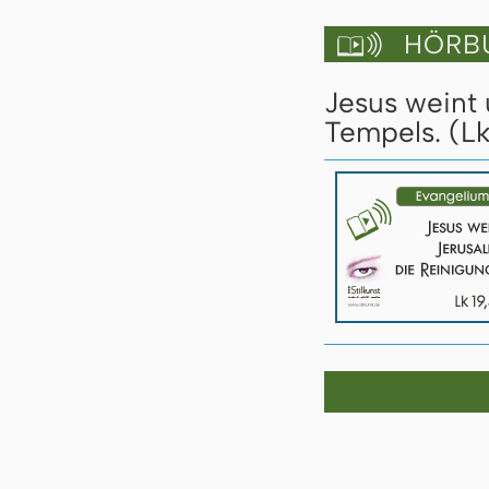
HÖRBU

Jesus weint
Tempels. (Lk