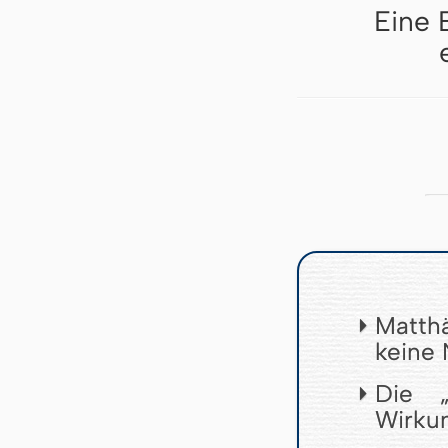
Eine 
Matth
keine
Die „
Wirkun