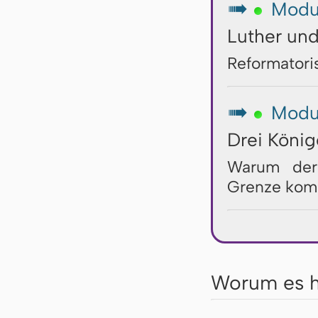
Modu
↦
Luther und
Reformatori
Modu
↦
Drei Köni
Warum der 
Grenze kom
Worum es h