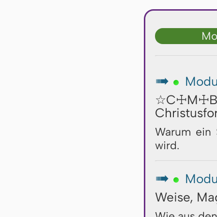
Mo
Modul
↦
☆C☩M☩B☩ 
Christusfo
Warum ein S
wird.
Modu
↦
Weise, Mag
Wie aus den