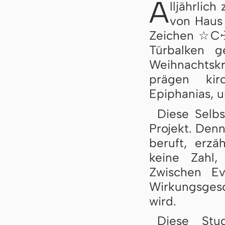
A
lljährlich
von Haus
Zeichen ☆C☩
Türbalken g
Weihnachtskr
prägen kirc
Epiphanias, 
Diese Selbs
Projekt. Denn
beruft, erzä
keine Zahl
Zwischen Ev
Wirkungsgesc
wird.
Diese Stu