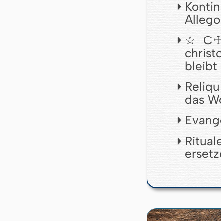
Konti
Allego
☆C☩M☩
chris
bleibt
Reliqu
das Wo
Evange
Ritua
ersetz