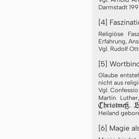
Darmstadt 199
[4] Faszinat
Religiöse Fa
Erfahrung, Ans
Vgl. Rudolf Ot
[5] Wortbin
Glaube entst
nicht aus relig
Vgl. Confessio
Martin Luthe
Christmeß. Lu
Heiland gebor
[6] Magie a