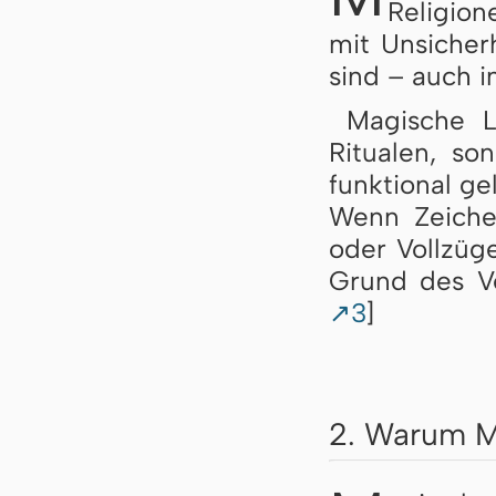
Religion
mit Unsicherh
sind – auch in
Magische L
Ritualen, so
funktional ge
Wenn Zeichen
oder Vollzüge
Grund des V
↗3
]
2. Warum Ma