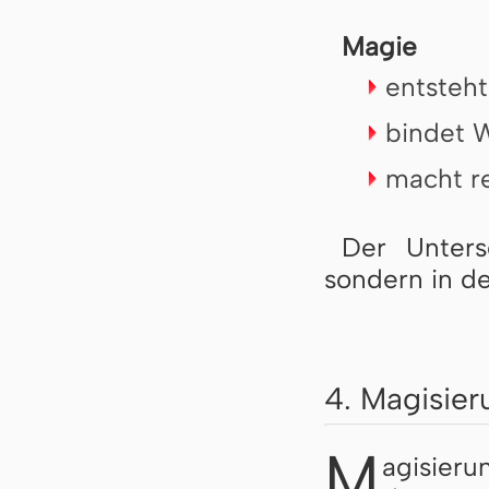
Magie
entsteh
bindet W
macht rel
Der Unters
sondern in de
4. Magisier
M
agisieru