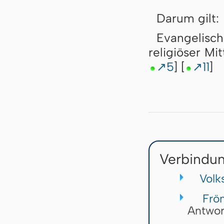
Darum gilt:
Evangelis
religiöser Mi
↗5
] [
↗11
]
Verbindun
Volk
Fröm
Antwor