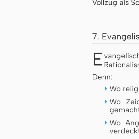
Vollzug als S
7. Evangeli
E
vangelisc
Rationali
Denn:
Wo relig
Wo Zeic
gemacht
Wo Angs
verdeckt