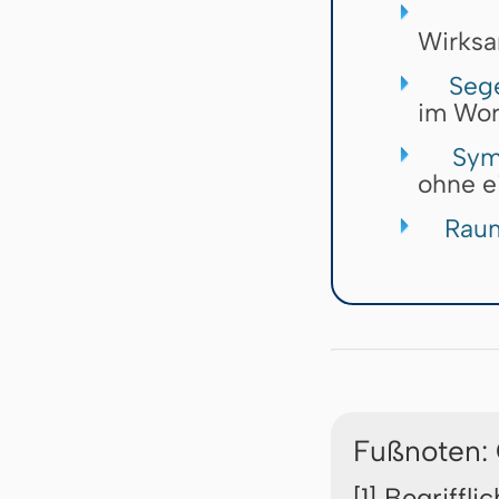
Sak
Wirksa
Sege
im Wor
Symb
ohne e
Rau
Fußnoten:
[1] Begriffl