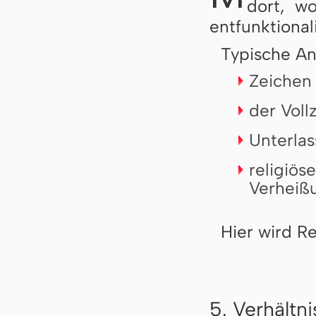
dort, wo
entfunktionali
Typische An
Zeichen 
der Vol
Unterlas
religiös
Verheißu
Hier wird R
5. Verhältn