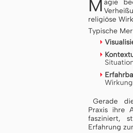
M
agie bed
Verheißu
religiöse Wirk
Typische Merk
Visualis
Kontextu
Situatio
Erfahrba
Wirkung 
Gerade die
Praxis ihre 
fasziniert,
Erfahrung zum