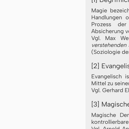
Magie bezeich
Handlungen o
Prozess der 
Absicherung v
Vgl. Max W
verstehenden 
(Soziologie de
[2] Evangel
Evangelisch i
Mittel zu sein
Vgl. Gerhard E
[3] Magische
Magische Den
kontrollierbar
Vgl. Arnold A