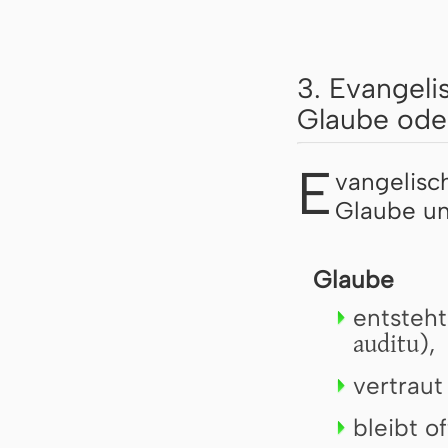
3. Evangeli
Glaube ode
E
vangelisc
Glaube un
Glaube
entsteh
auditu
),
vertraut
bleibt o