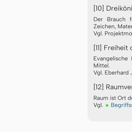
[10] Dreikö
Der Brauch f
Zeichen, Mater
Vgl. Projektm
[11] Freihei
Evangelische 
Mittel.
Vgl. Eberhard J
[12] Raumve
Raum ist Ort d
Vgl.
Begriff