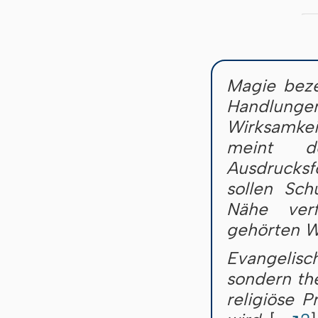
Magie bezei
Handlunge
Wirksamkei
meint d
Ausdrucksf
sollen Sch
Nähe ver
gehörten W
Evangelisc
sondern the
religiöse P