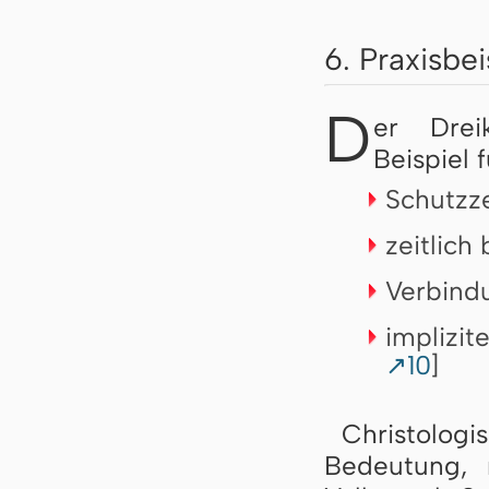
6. Praxisbe
D
er Drei
Beispiel 
Schutzz
zeitlich
Verbind
implizit
↗10
]
Christol
Bedeutung, 