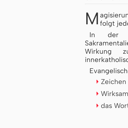
M
agisieru
folgt je
In der r
Sakramentalie
Wirkung zu
innerkatholis
Evangelisch 
Zeichen 
Wirksamk
das Wort