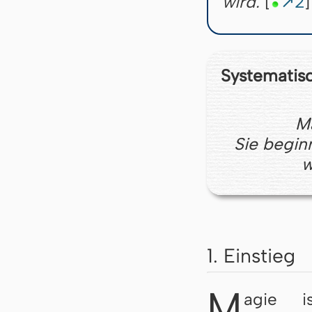
wird.
[
↗2
]
Systematis
Ma
Sie beginn
w
1. Einstieg
M
agie i