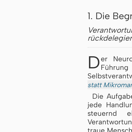
1. Die Begr
Verantwortun
rückdelegie
D
er Neur
Führun
Selbstverant
statt Mikrom
Die Aufgabe
jede Handlun
steuernd e
Verantwortu
traue Mensche