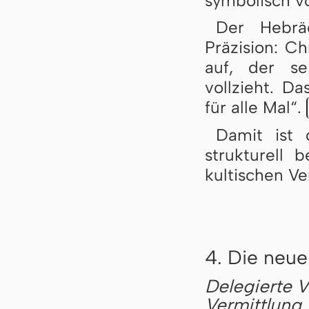
symbolisch v
Der Hebräe
Präzision: Ch
auf, der se
vollzieht. D
für alle Mal“.
Damit ist 
strukturell 
kultischen V
4. Die neu
Delegierte V
Vermittlung