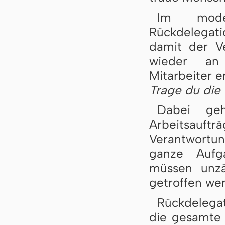
Im mode
Rückdelegatio
damit der V
wieder an
Mitarbeiter e
Trage du die
Dabei geh
Arbeitsauftr
Verantwortun
ganze Aufg
müssen unzä
getroffen we
Rückdelega
die gesamte 