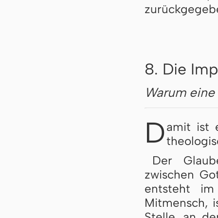
zurückgegebe
8. Die Im
Warum eine 
D
amit ist
theologis
Der Glaub
zwischen Got
entsteht im
Mitmensch, is
Stelle, an d