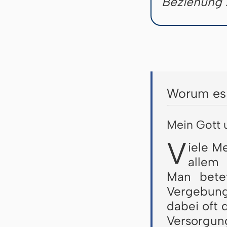
Beziehung 
Worum es 
Mein Gott 
V
iele M
allem
Man betet
Vergebung
dabei oft d
Versorgun