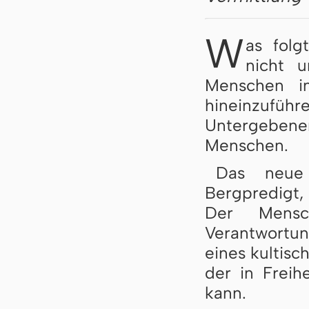
W
as folg
nicht 
Menschen in
hineinzufüh
Untergebene
Menschen.
Das neue 
Bergpredigt,
Der Mensc
Verantwortu
eines kultisc
der in Freih
kann.