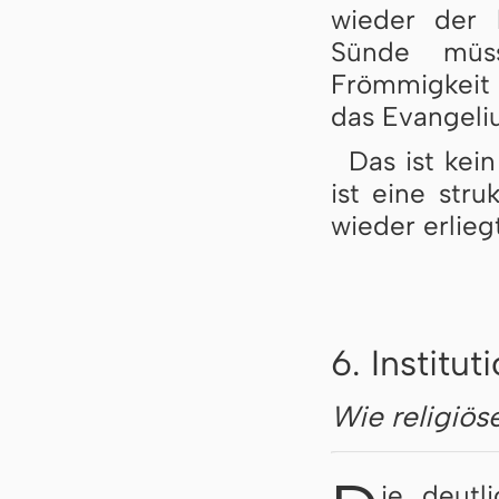
wieder der 
Sünde müs
Frömmigkeit 
das Evangeli
Das ist kei
ist eine stru
wieder erliegt
6. Institu
Wie religiös
ie deutl