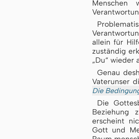
Menschen w
Verantwortun
Problematis
Verantwortung
allein für Hi
zuständig er
„Du“ wieder a
Genau desh
Vaterunser d
Die Bedingung
Die Gottes
Beziehung 
erscheint ni
Gott und Me
Raum menschl