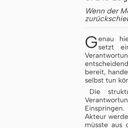
Wenn der Me
zurückschie
G
enau hi
setzt e
Verantwortun
entscheidend
bereit, hande
selbst tun kö
Die struk
Verantwort
Einspringen
Akteur werden
müsste aus 