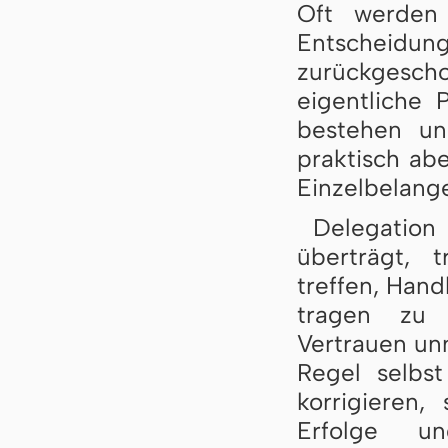
Oft werden
Entscheidun
zurückgesc
eigentliche 
bestehen un
praktisch ab
Einzelbelang
Delegation
überträgt, 
treffen, Han
tragen zu 
Vertrauen unm
Regel selbst
korrigieren
Erfolge u