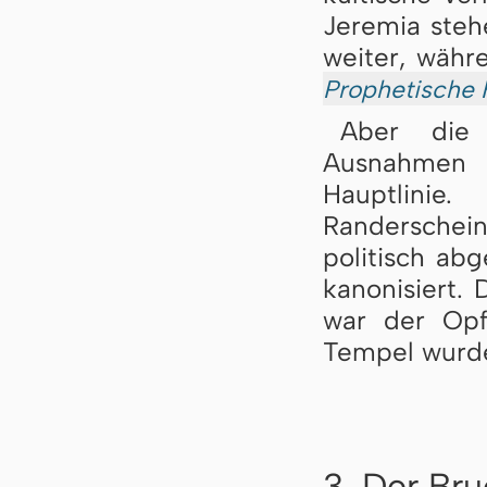
Jeremia steh
weiter, währ
Prophetische K
Aber die 
Ausnahmen g
Hauptlini
Randerschein
politisch abg
kanonisiert. 
war der Opf
Tempel wurde,
3. Der Br