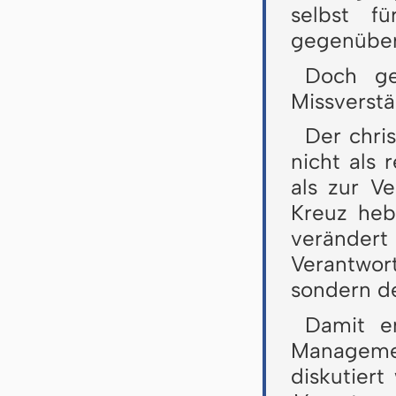
selbst f
gegenüber
Doch ge
Missverstä
Der chri
nicht als 
als zur V
Kreuz heb
verändert 
Verantwort
sondern d
Damit e
Managemen
diskutiert