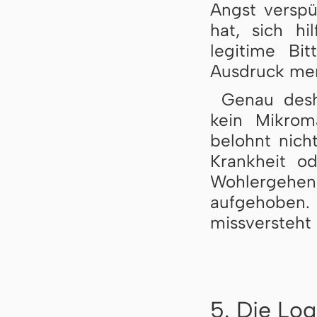
Angst verspü
hat, sich hi
legitime Bi
Ausdruck men
Genau desh
kein Mikrom
belohnt nich
Krankheit o
Wohlergeh
aufgehoben
missversteht
5. Die Log