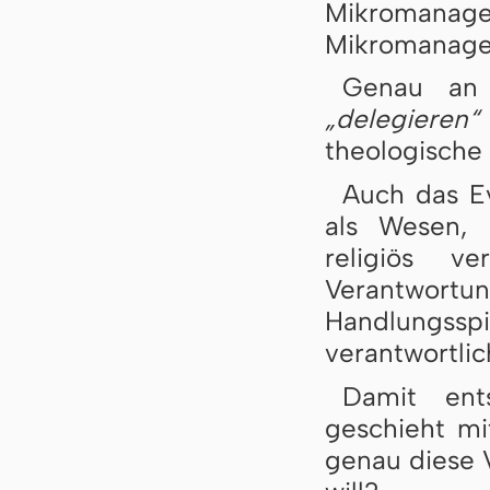
Mikroman
Mikromanagem
Genau an 
„delegieren“
theologische 
Auch das E
als Wesen, d
religiös v
Verantwor
Handlungss
verantwortlic
Damit ent
geschieht m
genau diese 