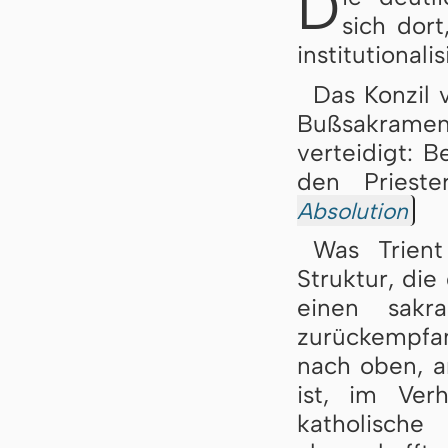
D
sich dort
institutional
Das Konzil v
Bußsakramen
verteidigt: B
den Priest
Absolution
Was Trient
Struktur, die
einen sakra
zurückempfa
nach oben, an
ist, im Ver
katholisch