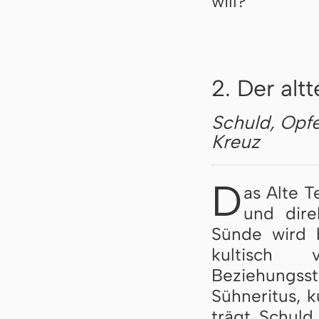
will?
2. Der alt
Schuld, Opfe
Kreuz
D
as Alte T
und dire
Sünde wird b
kultisch 
Beziehungs
Sühneritus, 
trägt Schuld 