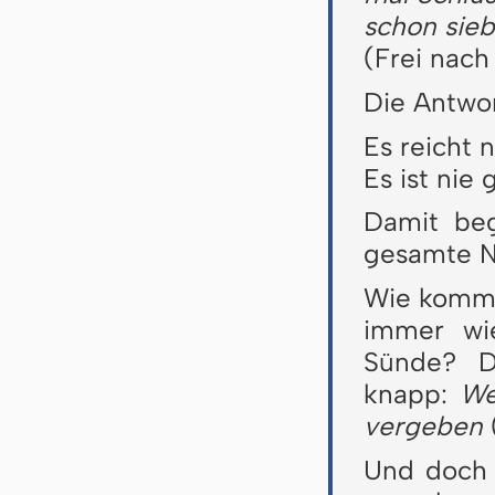
schon sie
(Frei nac
Die Antwort
Es reicht 
Es ist nie
Damit beg
gesamte N
Wie kommt
immer wie
Sünde? De
knapp:
We
vergeben
Und doch 