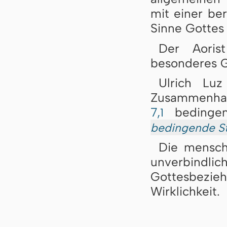
mit einer be
Sinne Gottes
Der Aoris
besonderes G
Ulrich Lu
Zusammenha
7,
bedingen
1
bedingende Str
Die mensch
unverbin
Gottesbez
Wirklichkeit.