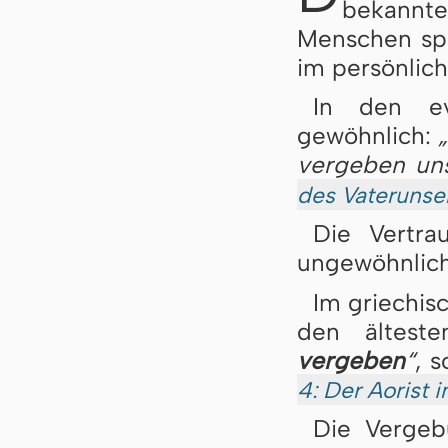
bekannte
Menschen spr
im persönlic
In den ev
gewöhnlich:
vergeben uns
des Vaterunse
Die Vertra
ungewöhnlich 
Im griechis
den älteste
vergeben
“
, 
4: Der Aorist 
Die Vergeb