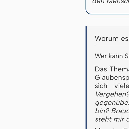
den Mensch
Worum es 
Wer kann 
Das Thema 
Glaubenspr
sich vie
Vergehen
gegenüber
bin? Brau
steht mir 