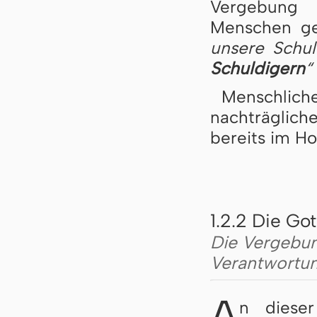
Vergebung 
Menschen g
unsere Schu
Schuldigern
“
Menschlic
nachträglich
bereits im Hor
1.2.2 Die G
Die Vergebun
Verantwortu
A
n dieser