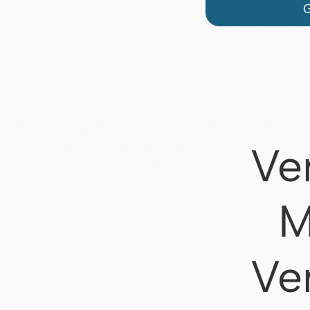
G
Ve
M
Ve