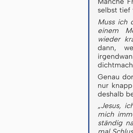
Manche Fr
selbst tief
Muss ich 
einem Me
wieder krä
dann, w
irgendwan
dichtmacht
Genau dor
nur knapp 
deshalb be
„Jesus, ic
mich imme
ständig n
mal Schlus