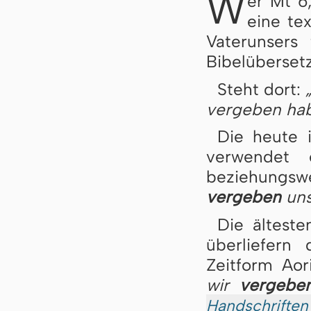
W
er Mt 6,
eine tex
Vaterunsers
Bibelüberset
Steht dort:
vergeben ha
Die heute 
verwendet 
beziehungs
vergeben
uns
Die ältest
überliefern
Zeitform Aori
wir
vergebe
Handschriften 