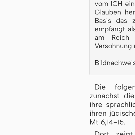
vom ICH ein
Glauben her
Basis das 
empfängt al
am Reich 
Versöhnung 
Bildnachwei
Die folge
zunächst die
ihre sprachli
ihren jüdisch
Mt 6,
.
14–15
Dort zeigt