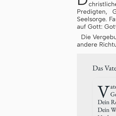
christli
Predigten, 
Seelsorge. Fa
auf Gott: Go
Die Vergebu
andere Richt
Das Vate
V
at
Ge
Dein R
Dein Wi