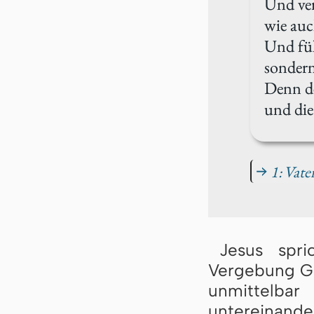
Und ver
wie auc
Und füh
sondern
Denn de
und die
1: Vate
→
Jesus spr
Vergebung Go
unmittelb
untereinande