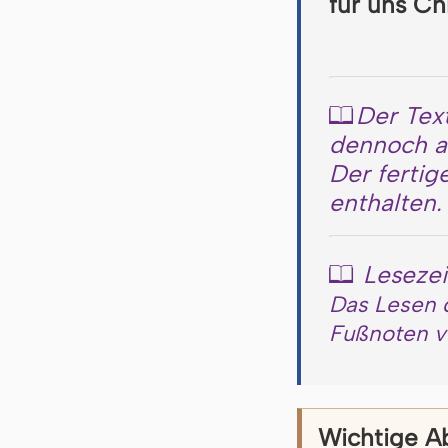
für uns Ch
Der Text
📖
dennoch an
Der fertig
enthalten.
Lesezei
📖
Das Lesen d
Fußnoten ve
Wichtige A