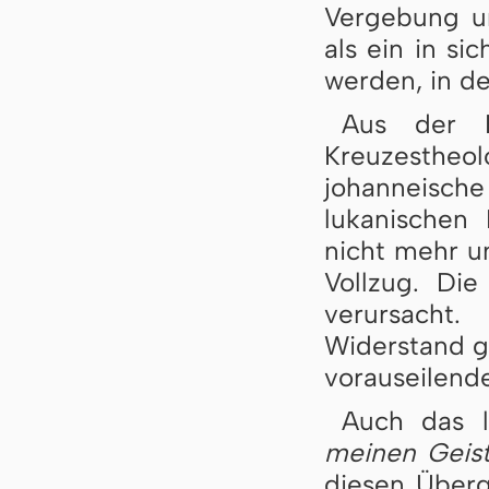
Vergebung un
als ein in s
werden, in de
Aus der B
Kreuzestheo
johanneische
lukanischen 
nicht mehr um
Vollzug. Die
verursacht.
Widerstand ge
vorauseilen
Auch das 
meinen Geist
diesen Überg