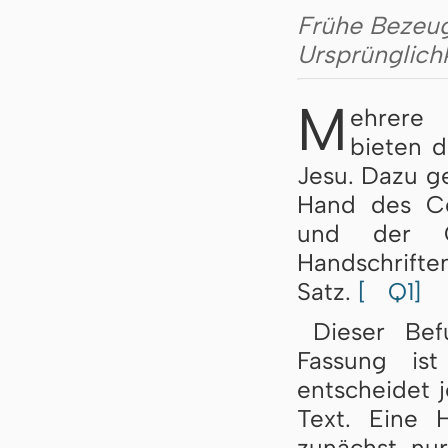
Frühe Bezeug
Ursprünglichk
M
ehrere 
bieten 
Jesu. Dazu 
Hand des Co
und der Co
Handschrifte
Satz.
[
Q1]
Dieser Be
Fassung is
entscheidet 
Text. Eine 
zunächst nur