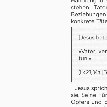
Handlung de
stehen Täte
Beziehungen
konkrete Täte
[Jesus bete
»
Vater, ve
tun.
«
(Lk 23,34a | 
Jesus spric
sie. Seine Fü
Opfers und d