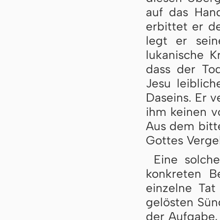
auf das Hand
erbittet er d
legt er sei
lukanische K
dass der Tod
Jesu leiblic
Daseins. Er v
ihm keinen v
Aus dem bitte
Gottes Vergeb
Eine solch
konkreten B
einzelne Tat
gelösten Sün
der Aufgabe,