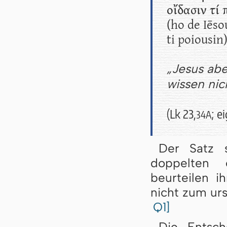
οἴδασιν τί 
(ho de Iēso
ti poiousin
„Jesus abe
wissen nich
(Lk 23,
; e
34A
Der Satz
doppelten 
beurteilen i
nicht zum ur
Q1]
Die Entsch