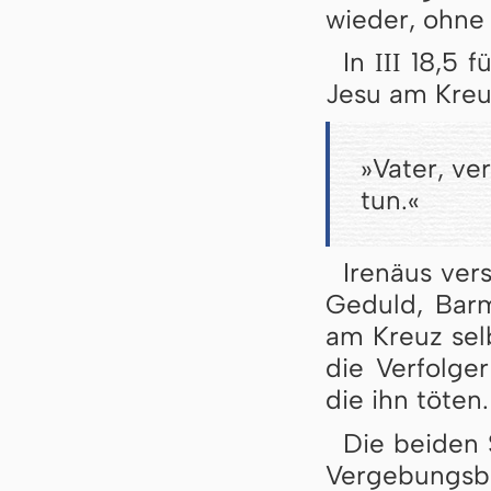
wieder, ohne 
III
In
18,5 fü
Jesu am Kreu
»Vater, ve
tun.«
Irenäus ver
Geduld, Barm
am Kreuz selb
die Verfolge
die ihn töten.
Die beiden 
Vergebungsbi