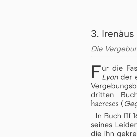
3. Irenäus
Die Vergebun
F
ür die Fa
Lyon
der e
Vergebungsb
dritten Bu
haereses
(
Geg
III
In Buch
1
seines Leide
die ihn gekre