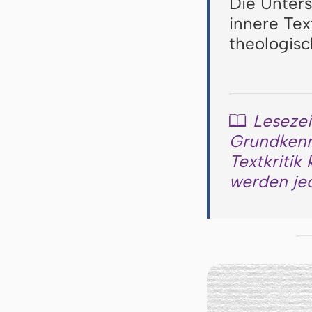
Die Unter
innere Tex
theologisc
Lesezei
📖
Grundkennt
Textkritik
werden jed