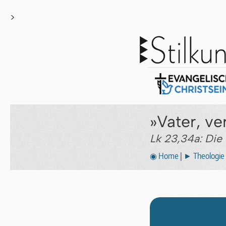
>
»Vater, ve
Lk 23,34a: Die
◉ Home
|
► Theologie