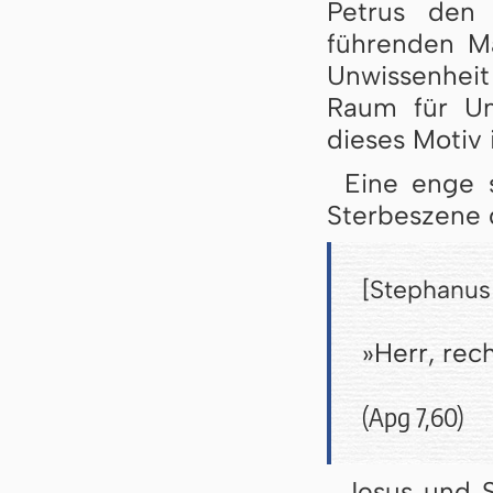
Petrus den
führenden Mä
Unwissenheit
Raum für Um
dieses Motiv
Eine enge s
Sterbeszene 
[Stephanus 
»Herr, rec
(Apg 7,60)
Jesus und S