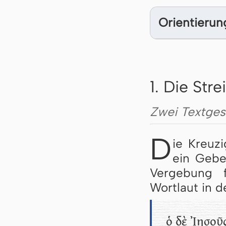
Orientierun
1. Die Stre
Zwei Textges
D
ie Kreuz
ein Gebe
Vergebung 
Wortlaut in d
ὁ δὲ Ἰησοῦς