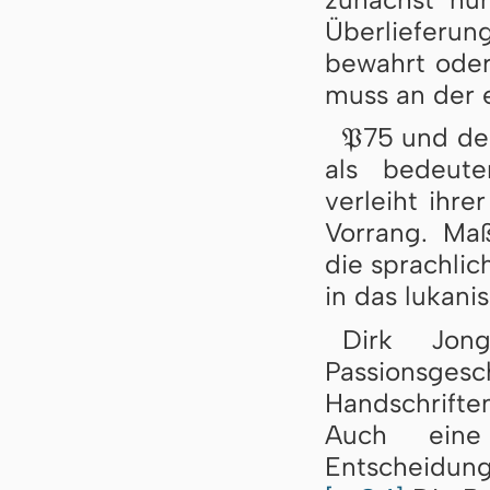
Überlieferun
bewahrt oder 
muss an der 
75 und de
𝔓
als bedeute
verleiht ihre
Vorrang. Maß
die sprachlic
in das lukan
Dirk Jong
Passionsges
Handschrifte
Auch eine
Entscheidung