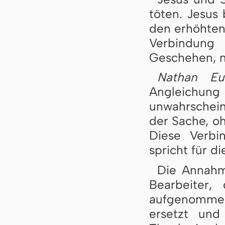
töten. Jesus
den erhöhten
Verbindun
Geschehen, n
Nathan Eu
Angleichun
unwahrschein
der Sache, o
Diese Verbi
spricht für d
Die Annahm
Bearbeiter,
aufgenommen,
ersetzt un