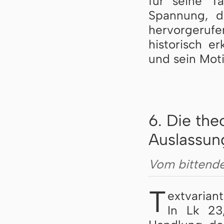
für seine Tä
Spannung, d
hervorgeru
historisch e
und sein Mot
6. Die th
Auslassun
Vom bittend
T
extvarian
In Lk 23