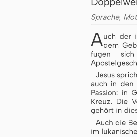
Doppelwe
Sprache, Mot
A
uch der 
dem Gebe
fügen sic
Apostelgeschi
Jesus spric
auch in den
Passion: in
Kreuz. Die V
gehört in di
Auch die B
im lukanisch