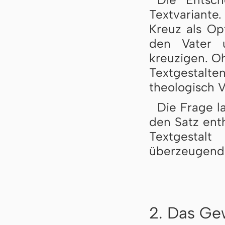
Textvariant
Kreuz als Opf
den Vater 
kreuzigen. Oh
Textgestal
theologisch 
Die Frage l
den Satz enth
Textgestal
überzeugende
2. Das Ge