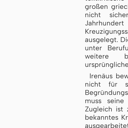
großen griec
nicht sich
Jahrhunder
Kreuzigungssz
ausgelegt. Di
unter Beru
weitere b
ursprüngliche
Irenäus bew
nicht für s
Begründungsl
muss seine 
Zugleich ist 
bekanntes Kr
ausgearbeit