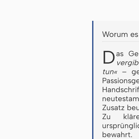
Worum es 
D
as Ge
vergib
tun«
– geh
Passionsge
Handsch
neutestam
Zusatz beu
Zu klär
ursprüngl
bewahrt.