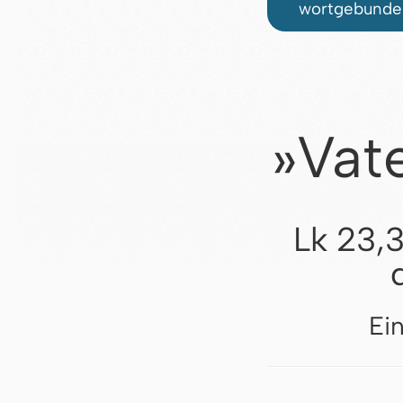
wortgebunden
»Vate
Lk 23,
Ei