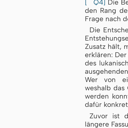
[
Q4]
Die Be
den Rang der
Frage nach d
Die Entsche
Entstehungs
Zusatz hält, 
erklären: Der
des lukanisc
ausgehenden
Wer von ei
weshalb das 
werden konnt
dafür konkre
Zuvor ist 
längere Fassu