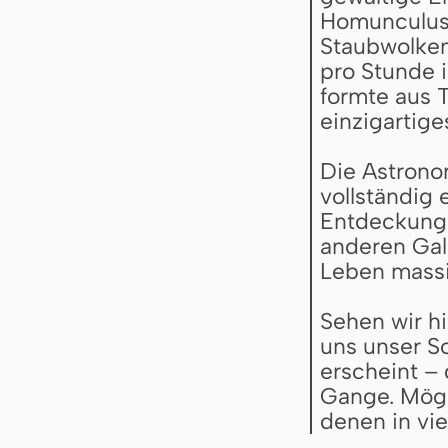
Homunculus
Staubwolken,
pro Stunde 
formte aus T
einzigartige
Die Astrono
vollständig 
Entdeckunge
anderen Gal
Leben massi
Sehen wir h
uns unser S
erscheint –
Gange. Mögl
denen in vie