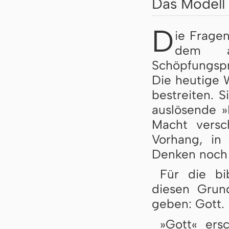
Das Modell
D
ie Frage
dem au
Schöpfungspr
Die heutige 
bestreiten. S
auslösende 
Macht versc
Vorhang, in 
Denken noch 
Für die bi
diesen Grun
geben: Gott.
»Gott« ersc