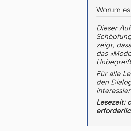
Worum es 
Dieser Auf
Schöpfung
zeigt, das
das »Model
Unbegreifb
Für alle L
den Dialo
interessier
Lesezeit: 
erforderli