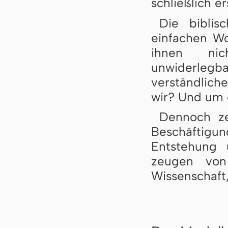
schließlich e
Die biblis
einfachen Wo
ihnen nic
unwiderlegb
verständlic
wir? Und um e
Dennoch ze
Beschäftig
Entstehung 
zeugen von
Wissenschaft, 