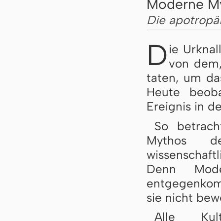
Moderne My
Die apotropä
D
ie Urknal
von dem,
taten, um da
Heute beob
Ereignis in d
So betrach
Mythos de
wissenschaft
Denn Model
entgegenkomm
sie nicht bew
Alle Ku