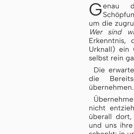
G
enau d
Schöpfun
um die zugr
Wer sind w
Erkenntnis,
Urknall) ei
selbst rein ga
Die erwarte
die Bereit
übernehmen.
Übernehmen
nicht entzi
überall dort
und uns ihr
schenkt: in 