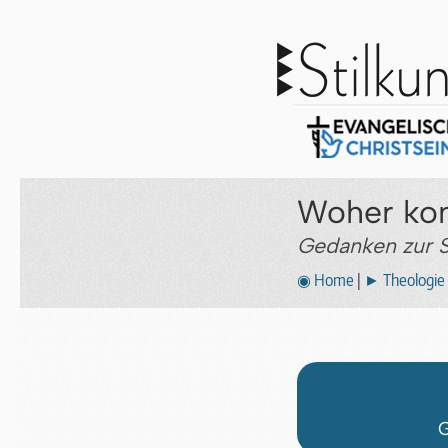
Woher ko
Gedanken zur 
◉ Home
|
► Theologie
G