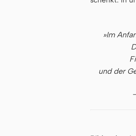
»Im Anfan
D
F
und der Ge
—