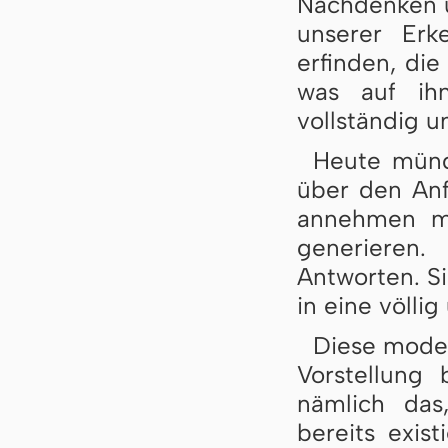
Nachdenken ü
unserer Erk
erfinden, die
was auf ih
vollständig un
Heute münd
über den Anf
annehmen mü
generieren
Antworten. Si
in eine völli
Diese moder
Vorstellung 
nämlich das
bereits exis