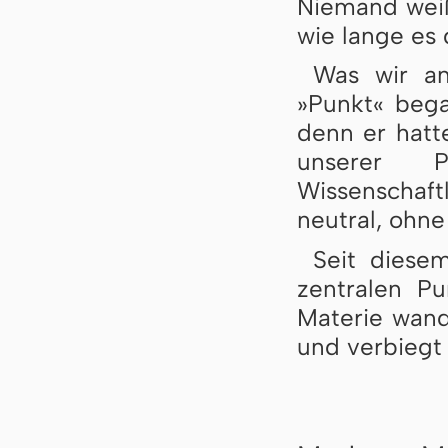
Niemand weiß,
wie lange es
Was wir an
»Punkt« bega
denn er hatte
unserer P
Wissenschaf
neutral, ohn
Seit diese
zentralen P
Materie wande
und verbiegt 