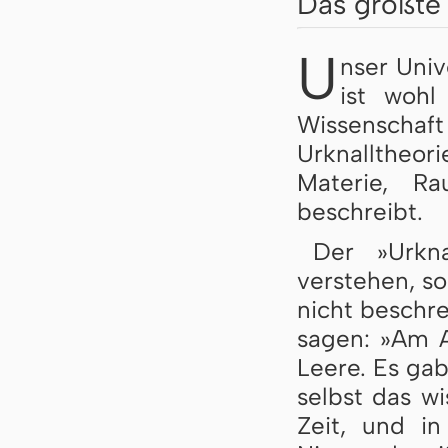
Das größte 
U
nser Univ
ist wohl
Wissenscha
Urknalltheo
Materie, Ra
beschreibt.
Der »Urkna
verstehen, so
nicht beschre
sagen: »Am A
Leere. Es ga
selbst das wi
Zeit, und i