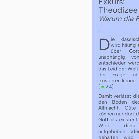
Exkurs:
Theodizee
Warum die Fr
D
ie klassis
wird häufig 
über Gott
unabhängig von
entschieden werd
das Leid der Welt
der Frage, ob
existieren könne.
[
↗4
]
Damit verlässt di
den Boden des
Allmacht, Güte
können nur dort d
Gott als existent
Wird diese 
aufgehoben ode
gehalten, wird 