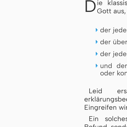
D
ie klass
Gott aus,
der jeder
der über
der jede
und der
oder kon
Leid er
erklärungs
Eingreifen wi
Ein solche
Befund, sond