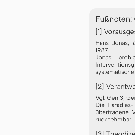
Fußnoten:
[1] Vorausge
Hans Jonas,
1987.
Jonas proble
Interventionsg
systematische 
[2] Verantwo
Vgl. Gen 3; Ge
Die Paradies
übertragene V
rücknehmbar.
[3] Theodize