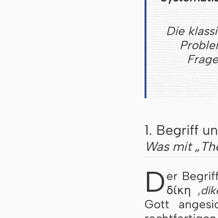
Die klass
Proble
Frage
1. Begriff 
Was mit „Th
D
er Begrif
δίκη
,
dík
Gott angesi