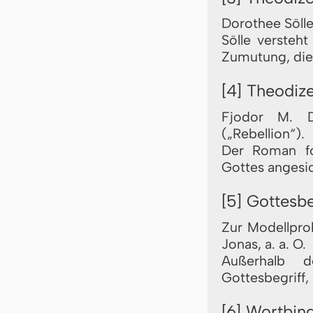
Dorothee Söll
Sölle versteht
Zumutung, die 
[4] Theodiz
Fjodor M. D
(„Rebellion“).
Der Roman fo
Gottes angesic
[5] Gottesb
Zur Modellpro
Jonas, a. a. O.
Außerhalb d
Gottesbegriff, 
[6] Wortbin