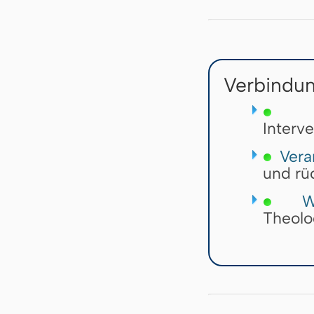
Verbindun
All
Interv
Vera
und rü
Wor
Theolo