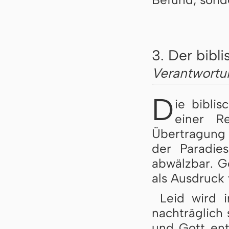
3. Der bibl
Verantwortun
D
ie bibli
einer R
Übertragung 
der Paradie
abwälzbar. Go
als Ausdruck 
Leid wird i
nachträglich 
und Gott ent