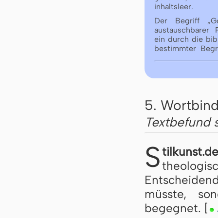
inhaltsleer.
Der Begriff „Go
austauschbarer P
ein durch die bib
bestimmter Begri
5. Wortbind
Textbefund 
S
tilkunst.d
theolog
Entscheiden
müsste, so
begegnet. [