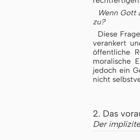
rechtfertigen.
Wenn Gott a
zu?
Diese Frages
verankert un
öffentliche R
moralische E
jedoch ein Go
nicht selbstv
2. Das vora
Der implizit