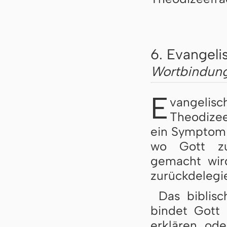
6. Evangeli
Wortbindung 
E
vangeli
Theodizee
ein Symptom v
wo Gott zu
gemacht wir
zurückdelegie
Das biblis
bindet Gott 
erklären ode