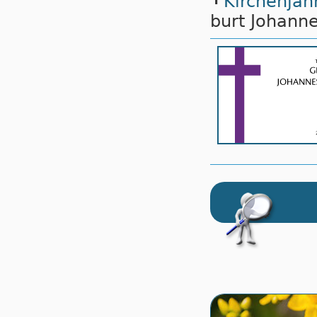
Kirchenjah
burt Jo­han­n