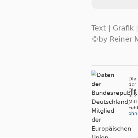
Text | Grafik
©by Reiner M
Die
der
Die
in 
Mit
Feh
ohn