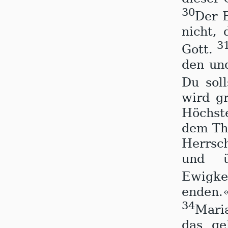
30
Der E
nicht,
3
Gott.
den un
Du sol
wird gr
Höchst
dem Thr
Herrsc
und ü
Ewigke
enden.
34
Mari
das ge