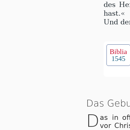
des He
hast.«
Und der
Biblia
1545
Das Gebu
D
as in of
vor Chri