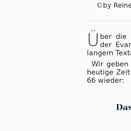
©by Reiner
Ü
ber die 
der Eva
langem Texta
Wir geben 
heutige Zei
66 wieder:
Da