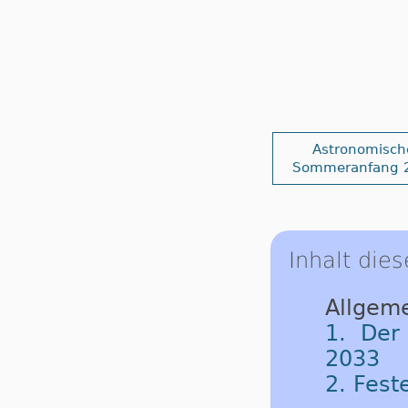
Astronomisch
Sommeranfang 
Inhalt dies
Allgeme
1. Der
2033
2. Fest