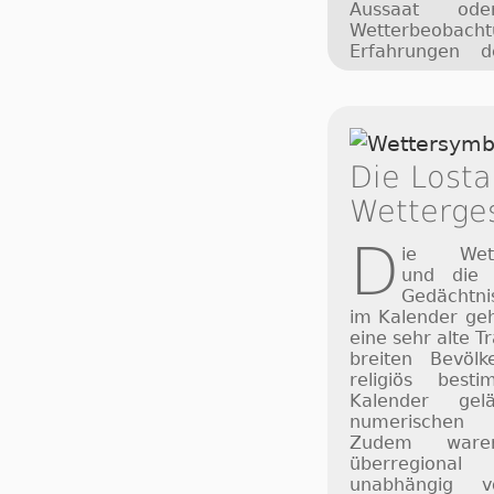
Aussaat od
Wetterbeob
Erfahrungen 
Die Lost
Wetterge
D
ie Wett
und die
Gedächtni
im Kalender geh
eine sehr alte T
breiten Bevöl
religiös bes
Kalender gel
numerischen 
Zudem ware
überregion
unabhängig 