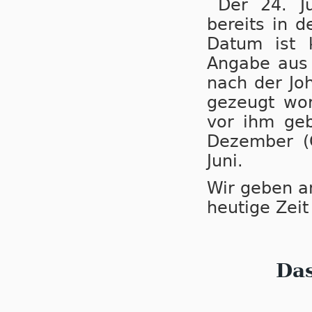
Der 24. J
bereits in d
Datum ist k
Angabe aus
nach der Jo
gezeugt wor
vor ihm ge
Dezember (G
Juni.
Wir geben an
heutige Zei
Da