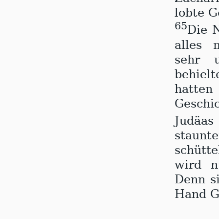
lobte 
65
Die 
alles 
sehr 
behielt
hatte
Geschi
Judäas
staun
schütte
wird n
Denn si
Hand G