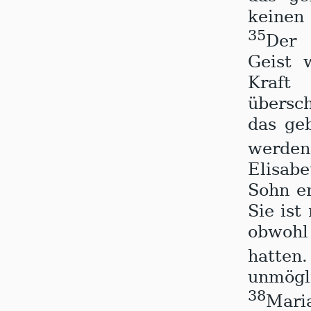
keinen
35
Der E
Geist 
Kraf
übersc
das geb
wer­de
Elisab
Sohn e
Sie ist
obwohl 
hatte
unmögl
38
Maria