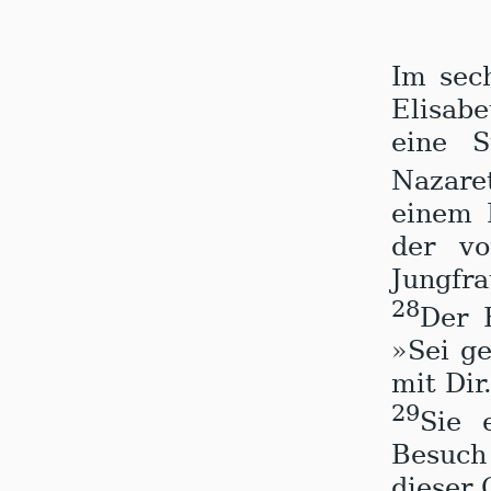
I
m sec
Elisab
eine S
Nazar
einem 
der v
Jungfra
28
Der 
»Sei ge
mit Dir
29
Sie 
Besuch
dieser 