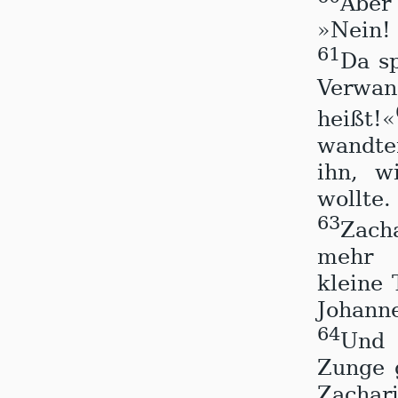
Aber
»Nein! 
61
Da sp
Verwan
heißt!«
wandten
ihn, w
wollte.
63
Zacha
mehr s
kleine 
Johann
64
Und 
Zunge g
Zachari