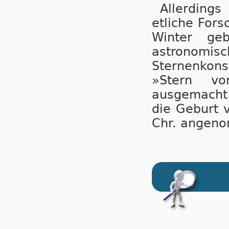
Allerding
etliche Fors
Winter ge
astronomi
Sternenkonst
»Stern v
ausgemacht 
die Geburt 
Chr. angeno