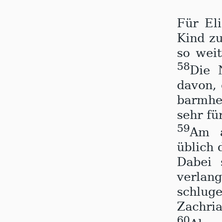
F
ür El
Kind zu
so wei
58
Die 
davon,
barmher
sehr für
59
Am a
üblich 
Dabei 
verlang
schlug
Zachria
60