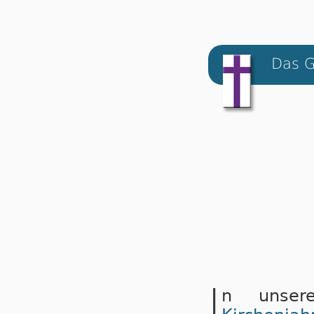
Das G
I
n unse