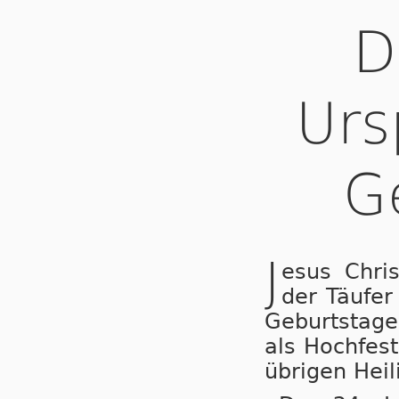
D
Urs
G
J
esus Chri
der Täufer
Geburtstage
als Hochfes
übrigen Heil