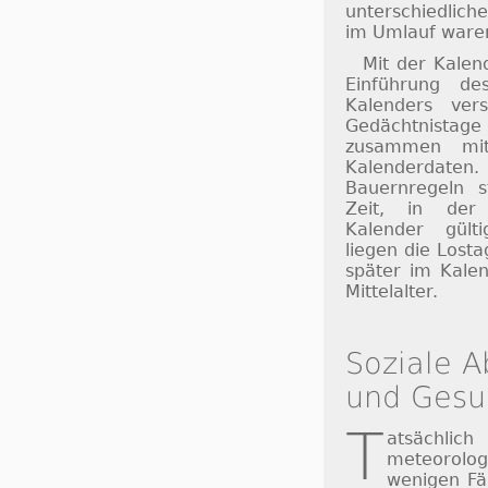
unterschiedlich
im Umlauf ware
Mit der Kalen
Einführung des
Kalenders ver
Gedächtnista
zusammen mit
Kalenderdat
Bauernregeln 
Zeit, in der 
Kalender gült
liegen die Lost
später im Kalen
Mittelalter.
Soziale A
und Gesu
T
atsäc
meteorol
wenigen Fä