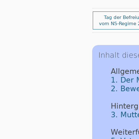
Tag der Befrei
vom NS-Regime 
Inhalt dies
Allgeme
1. Der 
2. Bew
Hinterg
3. Mutt
Weiterf