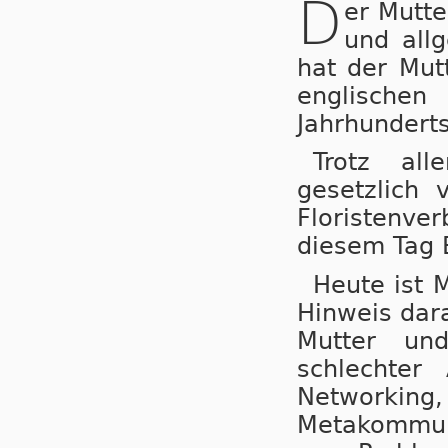
D
er Mutte
und all
hat der Mut
englische
Jahrhunderts
Trotz al
gesetzlich 
Floristenver
diesem Tag B
Heute ist M
Hinweis dara
Mutter un
schlechter
Networkin
Metakommun