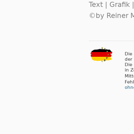
Text | Grafik
©by Reiner M
Die
der
Die
in 
Mit
Feh
ohn