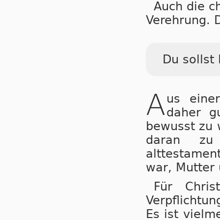
Auch die ch
Verehrung. D
Du sollst
A
us einer
daher gu
bewusst zu 
daran zu
alttestament
war, Mutter 
Für Chris
Verpflichtun
Es ist vielm