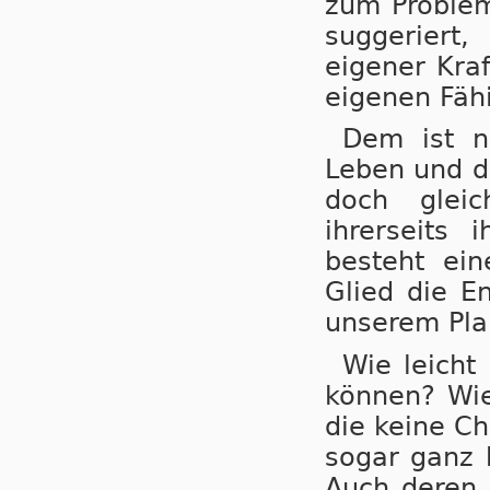
zum Problem
suggeriert,
eigener Kra
eigenen Fähi
Dem ist n
Leben und d
doch glei
ihrerseits 
besteht ein
Glied die En
unserem Plan
Wie leicht
können? Wie
die keine C
sogar ganz b
Auch deren