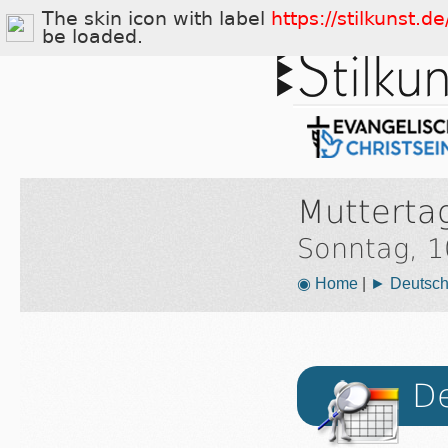
The skin icon with label
https://stilkunst.
be loaded.
Mutterta
Sonntag, 1
◉ Home
|
► Deutsch
De