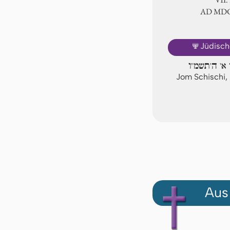
AD ⅯⅮ
🕎
Jüdisch
א' ה'תשמ"ו
Jom Schischi,
Aus