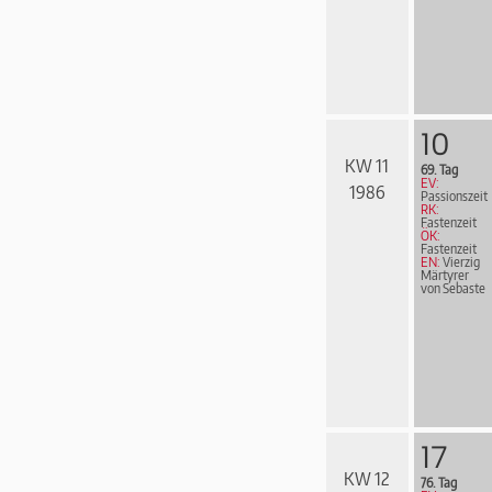
10
KW 11
69. Tag
EV:
1986
Passionszeit
RK:
Fastenzeit
ÖK:
Fastenzeit
EN:
Vierzig
Märtyrer
von Sebaste
17
KW 12
76. Tag