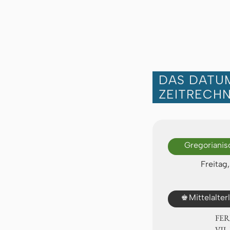
DAS DATUM
ZEITRECH
Gregorianis
Freitag
♚
Mittelalte
FER
Ⅶ. 