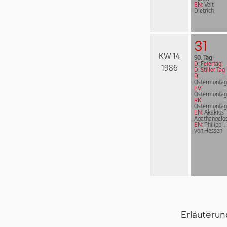
EN:
Veit
Dietrich
31
KW 14
90. Tag
D: Feiertag
1986
D: Stiller Tag
D:
Ostermontag
EV:
Ostermontag
RK:
Ostermontag
EN:
Akakios
Agathangelo
EN:
Philipp I.
von Hessen
Erläuteru