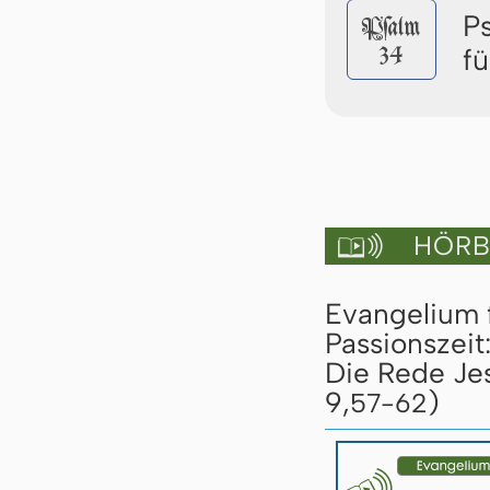
P
Pſalm
34
f
HÖRBU

Evangelium 
Passionszeit
Die Rede Jes
9,
)
57-62