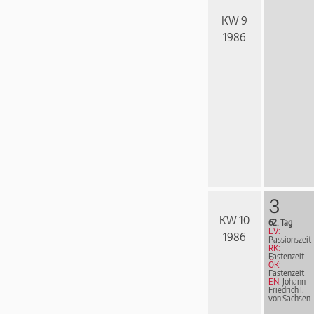
KW 9
1986
3
KW 10
62. Tag
EV:
1986
Passionszeit
RK:
Fastenzeit
ÖK:
Fastenzeit
EN:
Johann
Friedrich I.
von Sachsen