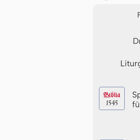
D
Litur
S
Biblia
1545
f