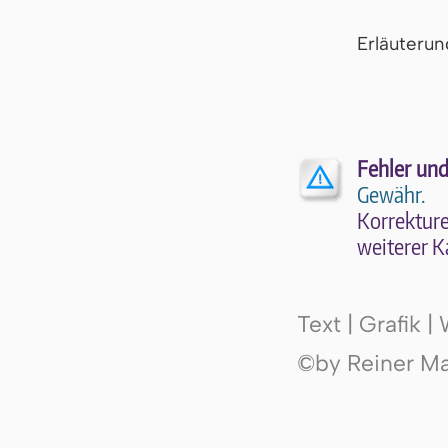
Er­läu­te­r
Fehler und
Gewähr.
Kor­rek­tu­r
wei­te­rer K
Text | Grafik 
©by Reiner Mak