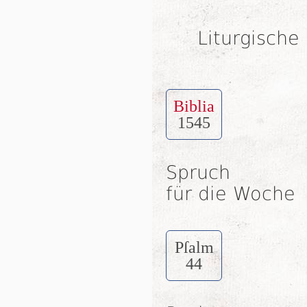
Liturgische
Biblia
1545
Spruch
für die Woche
Pſalm
44