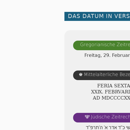
DAS DATUM IN VER
Gregorianische Zeit
Freitag, 29. Februa
Mittelalterliche Be
♚
FERIA SEXT
ⅩⅩⅨ. FEBRVAR
AD ⅯⅮⅭⅭⅭⅭⅩ
Jüdische Zeitre
🕎
שי כ"ד אדר א' ה'תרפ"ד