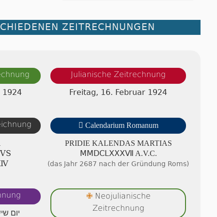
SCHIEDENEN ZEITRECHNUNGEN
rechnung
Julianische Zeitrechnung
r 1924
Freitag, 16. Februar 1924
zeichnung

Calendarium Romanum
A
PRIDIE KA­LEN­DAS MAR­TI­AS
IVS
ⅯⅯⅮⅭⅬⅩⅩⅩⅦ A.V.C.
ⅩⅣ
(das Jahr 2687 nach der Gründung Roms)
chnung
Neojulianische
✙
Zeitrechnung
יום שי