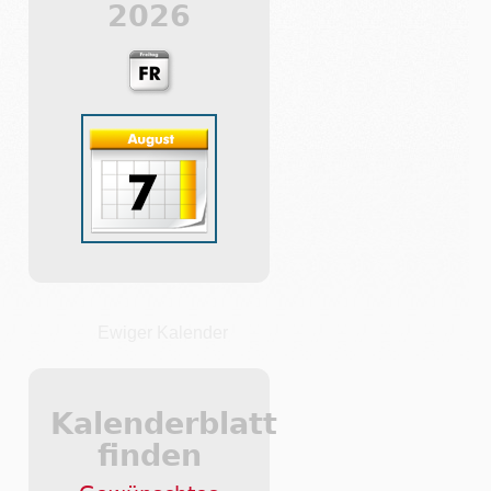
2026
Ewiger Kalender
Kalenderblatt
finden