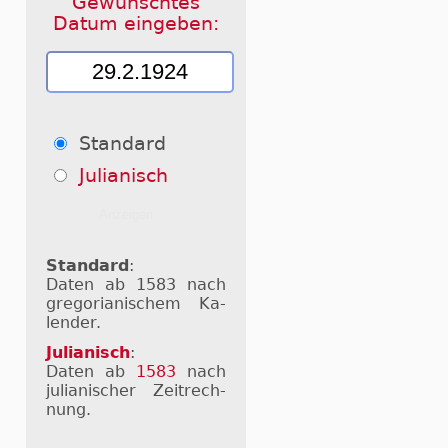
Gewünschtes
Datum eingeben:
Standard
Julianisch
Standard
:
Daten ab 1583 nach
gre­go­ri­a­ni­schem Ka­
len­der.
Julianisch
:
Daten ab
1583
nach
ju­li­a­ni­scher Zeit­rech­
nung.