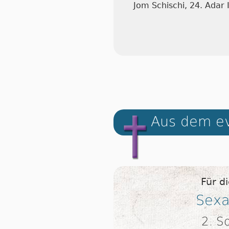
Jom Schischi, 24. Adar
Aus dem ev
Für d
Sexa
2. S