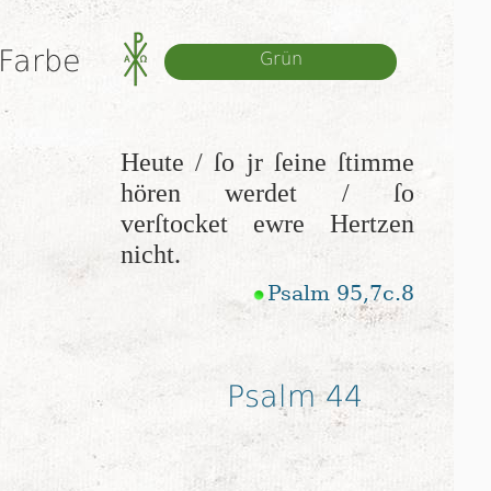
 Farbe
Grün
Heute / ſo jr ſei­ne ſtim­me
hören wer­det / ſo
verſtocket ew­re Her­tzen
nicht.
Psalm 95,7c.8
Psalm 44