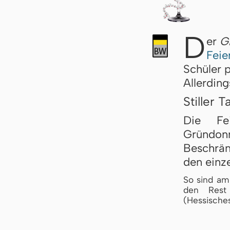
D
er
G
Feie
Schüler p
Allerding
Stiller T
Die Fe
Gründonn
Beschrän
den einze
So sind am
den Rest d
(Hessisches