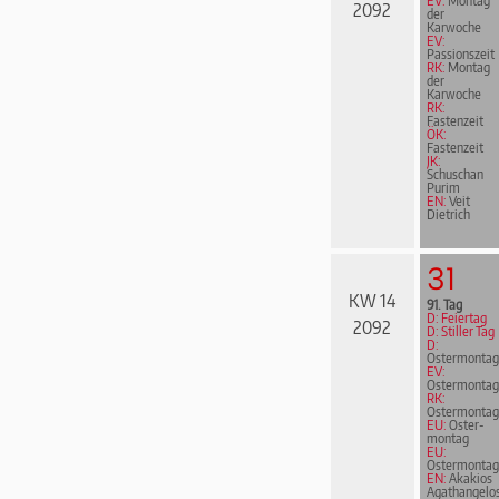
EV:
Montag
2092
der
Karwoche
EV:
Passionszeit
RK:
Montag
der
Karwoche
RK:
Fastenzeit
ÖK:
Fastenzeit
JK:
Schuschan
Purim
EN:
Veit
Dietrich
31
KW 14
91. Tag
D: Feiertag
2092
D: Stiller Tag
D:
Ostermontag
EV:
Ostermontag
RK:
Ostermontag
EU:
Oster­
mon­tag
EU:
Ostermontag
EN:
Akakios
Agathangelo