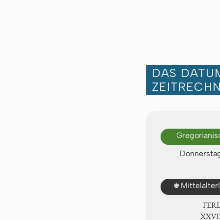
DAS DATUM
ZEITRECH
Gregorianis
Donnerstag
♚
Mittelalte
FER
ⅩⅩⅦ.