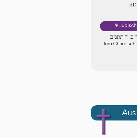
AD
🕎
Jüdisch
 ב' ה'תתנ"ב
Jom Chamischi,
Aus