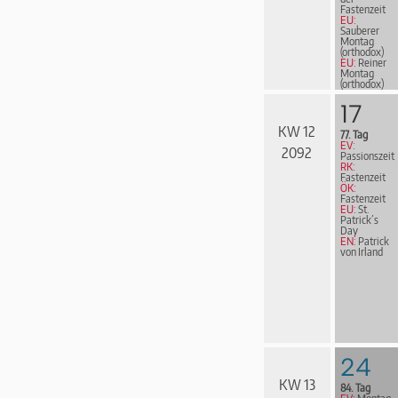
Fastenzeit
EU:
Sauberer
Montag
(orthodox)
EU:
Reiner
Montag
(orthodox)
EN:
Vierzig
Märtyrer
17
von Sebaste
KW 12
77. Tag
EV:
2092
Passionszeit
RK:
Fastenzeit
ÖK:
Fastenzeit
EU:
St.
Patrick´s
Day
EN:
Patrick
von Irland
24
KW 13
84. Tag