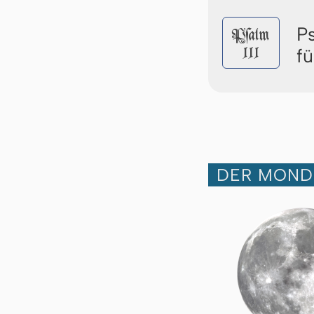
P
Pſalm
111
fü
DER MOND 