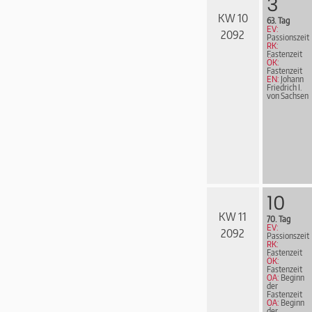
3
KW 10
63. Tag
EV:
2092
Passionszeit
RK:
Fastenzeit
ÖK:
Fastenzeit
EN:
Johann
Friedrich I.
von Sachsen
10
KW 11
70. Tag
EV:
2092
Passionszeit
RK:
Fastenzeit
ÖK:
Fastenzeit
OA:
Beginn
der
Fastenzeit
OA:
Beginn
der