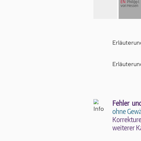
EN:
Philipp I.
von Hessen
Erläuteru
Er­läu­te­r
Fehler un
ohne Gewä
Kor­rek­tu­r
wei­te­rer K