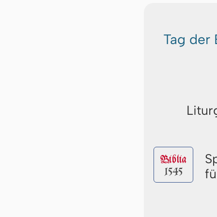
Tag der 
Litur
S
Biblia
1545
fü