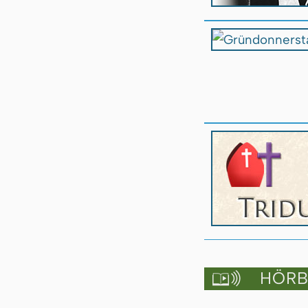
HÖRBU
