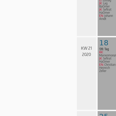
LT:
Lostag
JK:
Lag
BaOmer
JK:
Sefirat
HaOmer
EN:
Johann
Arndt
18
KW 21
139. Tag
RK:
2020
Marienmona
JK:
Sefirat
HaOmer
EN:
Christian
Heinrich
Zeller