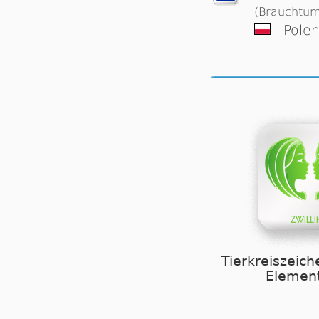
(Brauchtum
Pole
Tierkreiszeich
Element