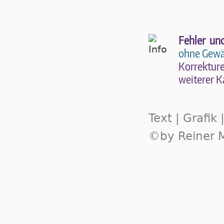
Fehler un
ohne Gewä
Kor­rek­tu­r
wei­te­rer K
Text | Grafik
©by Reiner M