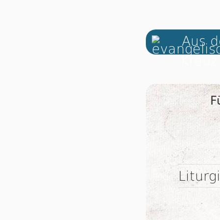
Aus d
F
Liturg