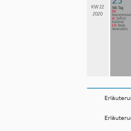
25
KW 22
146. Tag
RK:
2020
Marienmona
JK:
Sefirat
HaOmer
EN:
Beda
Venerabilis
Erläuter
Er­läu­te­