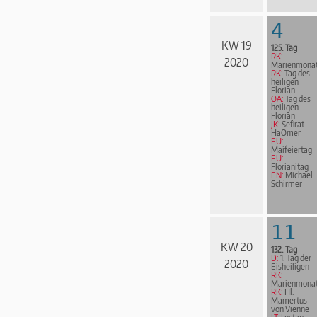
4
KW 19
125. Tag
RK:
2020
Marienmona
RK:
Tag des
heiligen
Florian
OA:
Tag des
heiligen
Florian
JK:
Sefirat
HaOmer
EU:
Maifeiertag
EU:
Florianitag
EN:
Michael
Schirmer
11
KW 20
132. Tag
D:
1. Tag der
2020
Eisheiligen
RK:
Marienmona
RK:
Hl.
Mamertus
von Vienne