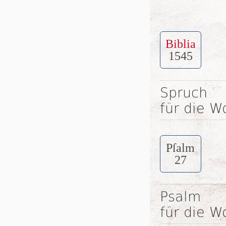
Biblia
1545
Spruch
für die W
Pſalm
27
Psalm
für die W