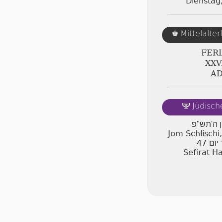
Dienstag
Mittelalte
♚
FERI
ⅩⅩⅥ
A
Jüdisch
🕎
ון ה'תש"פ
Jom Schlischi
47
יום
Sefirat H