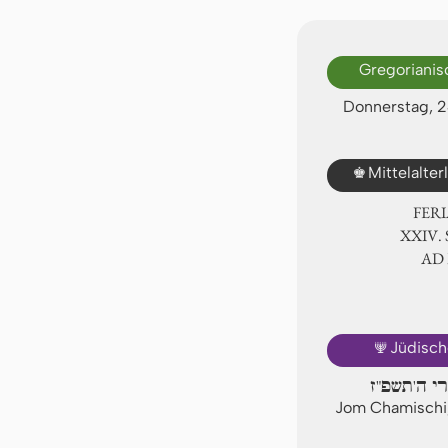
Gregorianis
Donnerstag, 
♚
Mittelalte
FER
ⅩⅩⅣ. 
AD
🕎
Jüdisch
רי ה'תשפ"ז
Jom Chamischi,