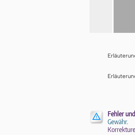
Erläuteru
Er­läu­te­r
Fehler und
Gewähr.
Kor­rek­tu­r