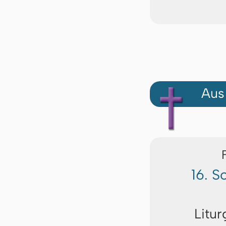
Aus
16. S
Litur