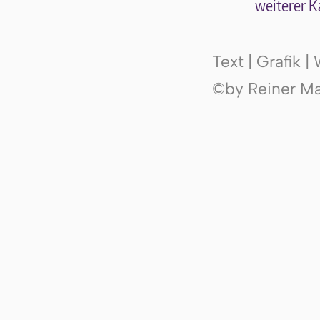
wei­te­rer K
Text | Grafik 
©by Reiner Mak