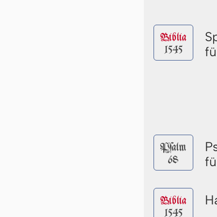
S
Biblia
1545
f
P
Pſalm
68
f
Ha
Biblia
1545