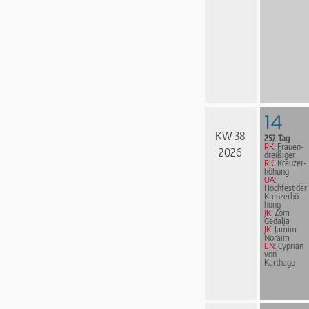
14
KW 38
257. Tag
RK:
Frau­en­
2026
drei­ßi­ger
RK:
Kreuz­er­
hö­hung
OA:
Hochfest der
Kreuz­er­hö­
hung
JK:
Zom
Gedalja
JK:
Jamim
Noraim
EN:
Cyprian
von
Karthago