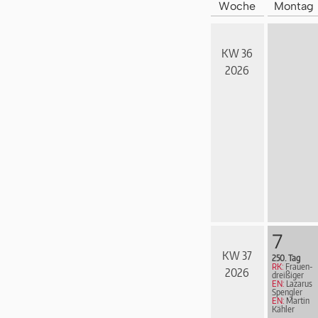
Woche
Montag
KW 36
2026
7
KW 37
250. Tag
RK:
Frau­en­
2026
drei­ßi­ger
EN:
Lazarus
Spengler
EN:
Martin
Kähler