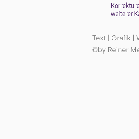
Kor­rek­tu­r
wei­te­rer K
Text | Grafik 
©by Reiner Mak