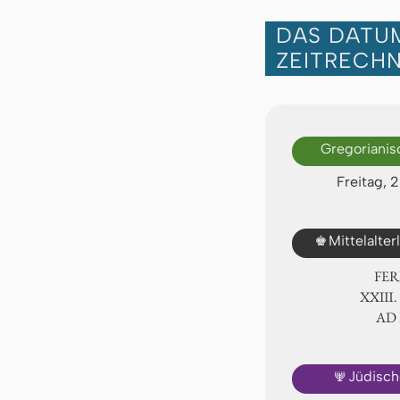
DAS DATUM
ZEITRECH
Gregorianis
Freitag, 
♚
Mittelalte
FER
ⅩⅩⅢ.
AD
🕎
Jüdisch