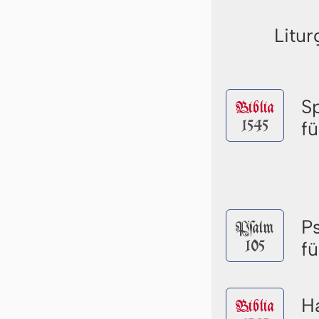
Litur
S
Biblia
1545
f
P
Pſalm
105
f
Ha
Biblia