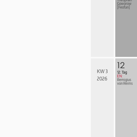
Goworow
[Feofan]
12
KW 3
12. Tag
EN:
2026
Remigius
von Reims