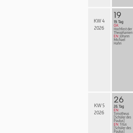
19
KW 4
19. Tag
OA:
2026
Hochfest der
Theophanien
EN:
Johann
Michael
Hahn
26
KW 5
26. Tag
EN:
2026
Timotheus
[Schüler des
Paulus]
EN:
Titus
[Schüler des
Paulus]