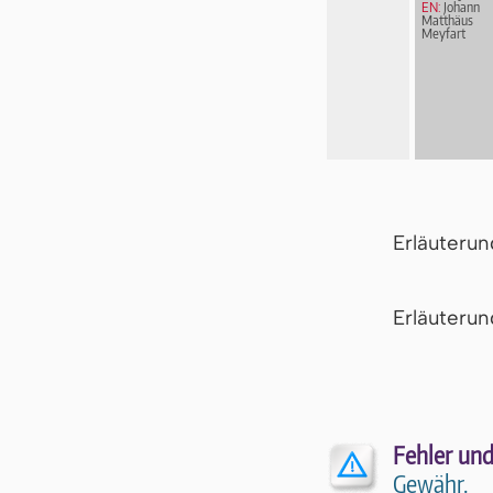
EN:
Johann
Matthäus
Meyfart
Erläuteru
Er­läu­te­r
Fehler und
Gewähr.