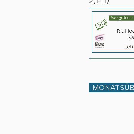
2,
)
1-11
MONATSÜB