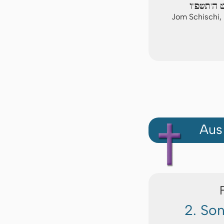
ט ה'תשפ"ו
Jom Schischi,
Aus
2. So