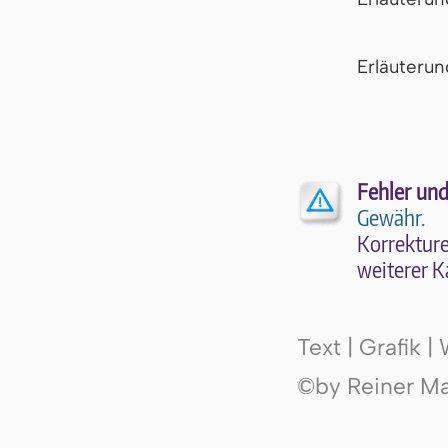
Er­läu­te­r
Fehler und
Gewähr.
Kor­rek­tu­r
wei­te­rer K
Text | Grafik 
©by Reiner Mak