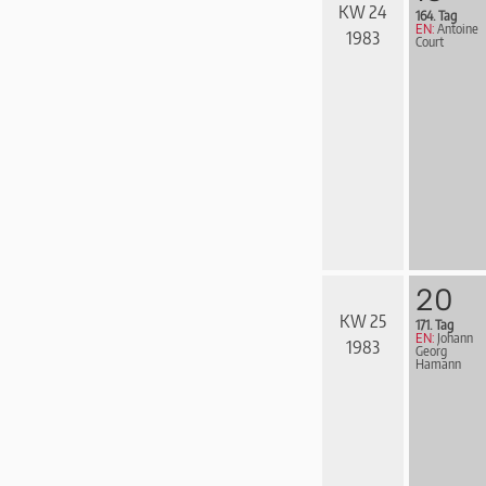
KW 24
164. Tag
EN:
Antoine
1983
Court
20
KW 25
171. Tag
EN:
Johann
1983
Georg
Hamann