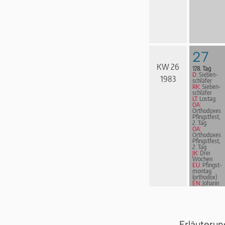
27
KW 26
178. Tag
D:
Sie­ben­
1983
schlä­fer
RK:
Sie­ben­
schlä­fer
LT:
Lostag
OA:
Orthodoxes
Pfingstfest,
2. Tag
OA:
Orthodoxes
Pfingstfest,
2. Tag
JK:
Drei
Wochen
EU:
Pfingst­
mon­tag
(orthodox)
EN:
Johann
Valentin
Andreae
Erläuteru