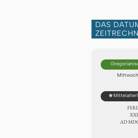
DAS DATUM
ZEITRECH
Gregorianis
Mittwoch,
♚
Mittelalte
FER
ⅩⅫ
AD ⅯⅮ