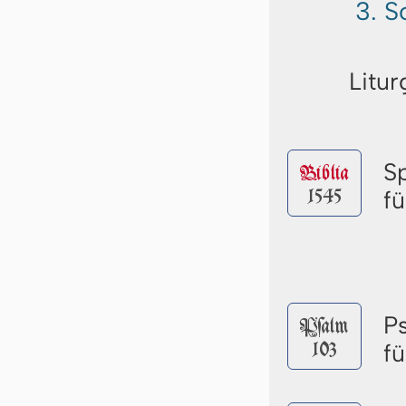
3. S
Litur
S
Biblia
1545
f
P
Pſalm
103
f