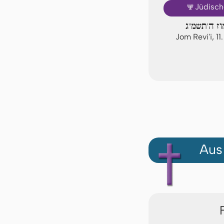
🕎
Jüdisch
וז ה'תשמ"ג
Jom Revi'i, 
Aus