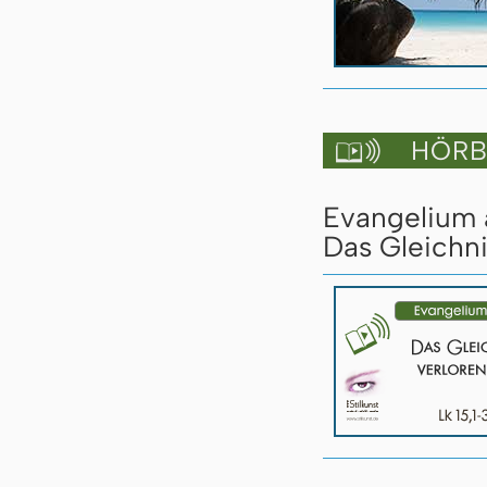
HÖRBU

Evangelium a
Das Gleichni