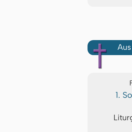
Aus
1. S
Litur