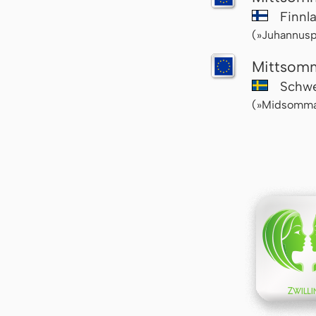
Finnl
(»Juhannusp
Mitt­som
Schw
(»Midsomma