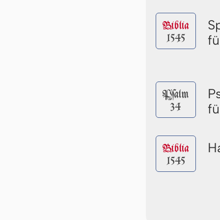
S
Biblia
1545
f
P
Pſalm
34
f
Ha
Biblia
1545