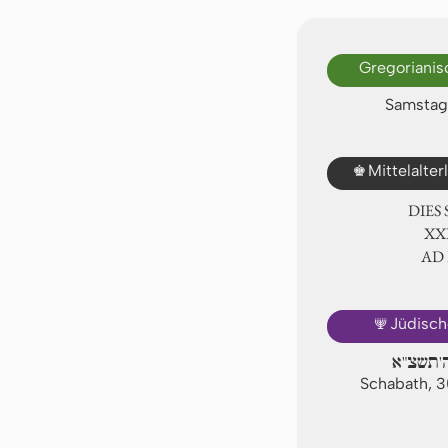
Gregorianis
Samstag,
♚
Mittelalte
DIES
ⅩⅪ
AD
🕎
Jüdisch
ה'תשצ"א
Schabath, 3