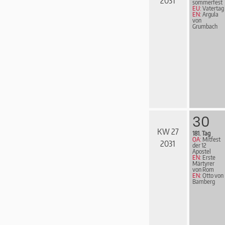
2031
som­mer­fest
EU:
Vatertag
EN:
Argula
von
Grumbach
30
KW 27
181. Tag
OA:
Mitfest
2031
der 12
Apostel
EN:
Erste
Märtyrer
von Rom
EN:
Otto von
Bamberg