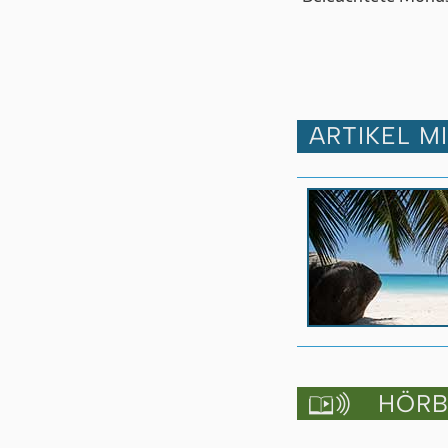
ARTIKEL M
HÖRBU
