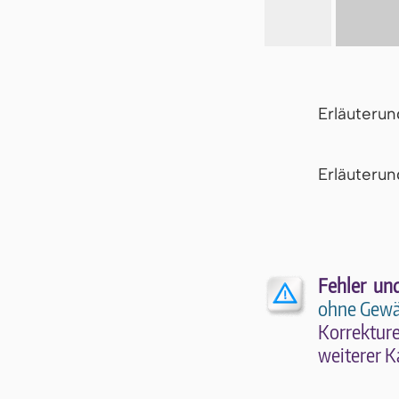
Erläuteru
Er­läu­te­r
Fehler un
ohne Gewä
Kor­rek­tu­r
wei­te­rer K