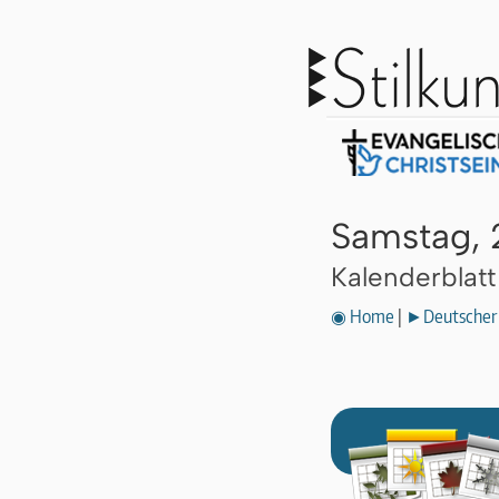
Samstag, 2
Kalenderblat
◉ Home
|
►Deutscher 