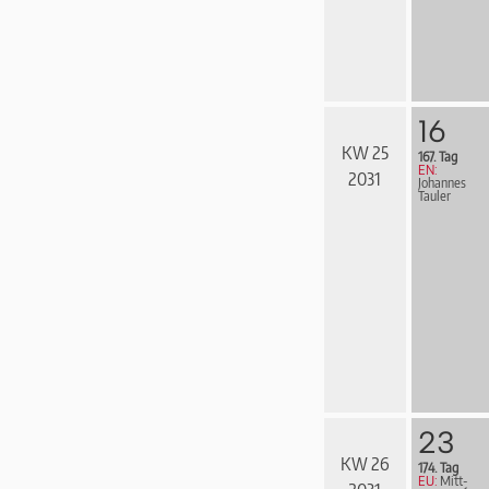
16
KW 25
167. Tag
EN:
2031
Johannes
Tauler
23
KW 26
174. Tag
EU:
Mitt­