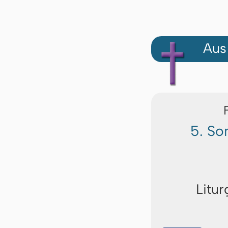
Aus
5. So
Litur