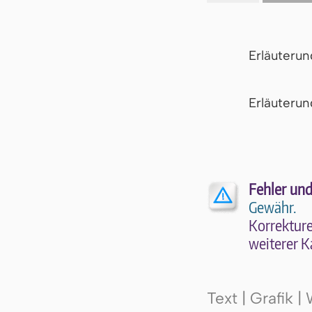
Erläuteru
Er­läu­te­r
Fehler und
Gewähr.
Kor­rek­tu­r
wei­te­rer K
Text | Grafik 