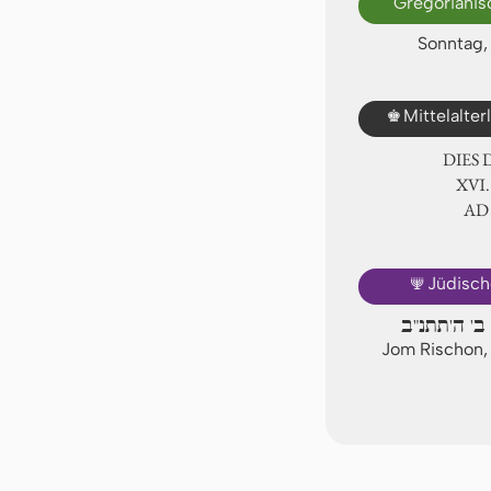
Gregorianis
Sonntag,
♚
Mittelalte
DIES
ⅩⅥ.
AD
🕎
Jüdisch
 ב' ה'תתנ"ב
Jom Rischon, 