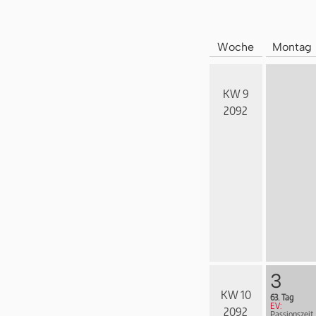
Woche
Montag
KW 9
2092
3
KW 10
63. Tag
EV:
2092
Passionszeit