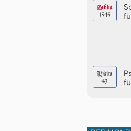
S
Biblia
1545
f
P
Pſalm
43
f