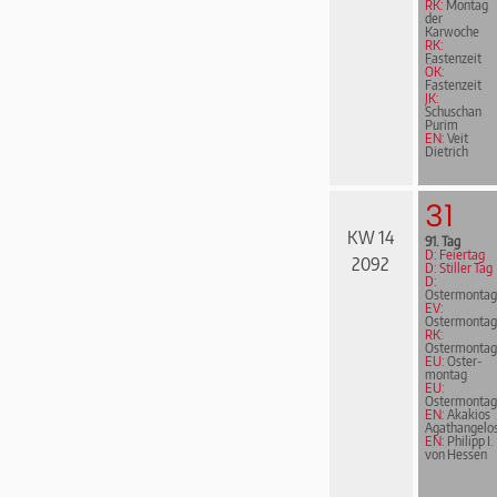
RK:
Montag
der
Karwoche
RK:
Fastenzeit
ÖK:
Fastenzeit
JK:
Schuschan
Purim
EN:
Veit
Dietrich
31
KW 14
91. Tag
D: Feiertag
2092
D: Stiller Tag
D:
Ostermontag
EV:
Ostermontag
RK:
Ostermontag
EU:
Oster­
mon­tag
EU:
Ostermontag
EN:
Akakios
Agathangelo
EN:
Philipp I.
von Hessen