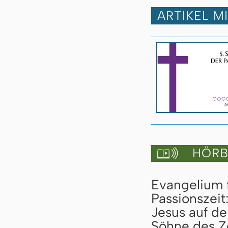
ARTIKEL M
HÖRBU

Evangelium 
Passionszeit
Jesus auf d
Söhne des Z