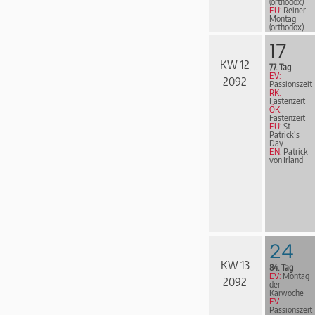
(orthodox)
EU:
Reiner
Montag
(orthodox)
EN:
Vierzig
Märtyrer
17
von Sebaste
KW 12
77. Tag
EV:
2092
Passionszeit
RK:
Fastenzeit
ÖK:
Fastenzeit
EU:
St.
Patrick´s
Day
EN:
Patrick
von Irland
24
KW 13
84. Tag
EV:
Montag
2092
der
Karwoche
EV:
Passionszeit