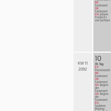
RK:
Fastenzeit
ÖK:
Fastenzeit
EN:
Johann
Friedrich I.
von Sachsen
10
KW 11
70. Tag
EV:
2092
Passionszeit
RK:
Fastenzeit
ÖK:
Fastenzeit
OA:
Beginn
der
Fastenzeit
OA:
Beginn
der
Fastenzeit
EU:
Sauberer
Montag