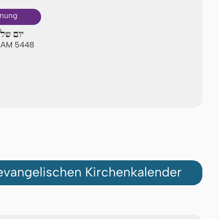
hnung
יום שלי
II AM 5448
vangelischen Kirchenkalender