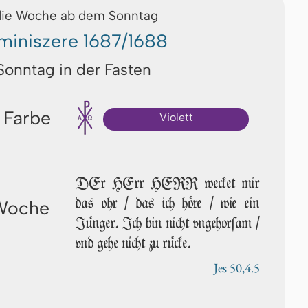
die Woche ab dem Sonntag
miniszere 1687/1688
Sonntag in der Fasten
 Farbe
Violett
DEr HErr HERR wecket mir
das ohr / das ich höre / wie ein
 Woche
Jünger. Ich bin nicht vnge­hor­ſam /
vnd gehe nicht zu rücke.
Jes 50,4.5