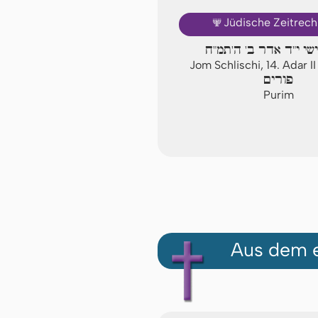
🕎
Jüdische Zeitrec
שי י"ד אדר ב' ה'תמ"ח
Jom Schlischi, 14. Adar 
פורים
Purim
Aus dem e