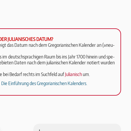
DER JULIANISCHES DATUM?
zeigt das Da­tum nach dem Gre­go­ri­a­ni­schen Ka­len­der an (»neu­
ass im deutsch­spra­chi­gen Raum bis ins Jahr 1700 hinein und spe­
 Ge­bie­ten Da­ten nach dem ju­li­a­ni­schen Ka­len­der no­tiert wurden
ge bei Be­darf rechts im Such­feld auf
Ju­li­a­ni­sch
um.
Die Einführung des Gregorianischen Kalenders.