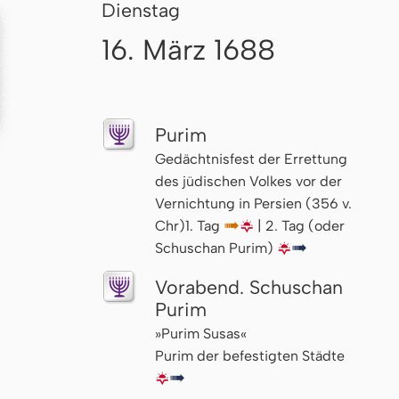
Dienstag
16. März 1688
Purim
Gedächtnisfest der Errettung
des jüdischen Volkes vor der
Vernichtung in Persien (356 v.
Chr)1. Tag
↦
🌇
| 2. Tag (oder
Schuschan Purim)
🌇
↦
Vorabend. Schuschan
Purim
»Purim Susas«
Purim der befestigten Städte
🌇
↦