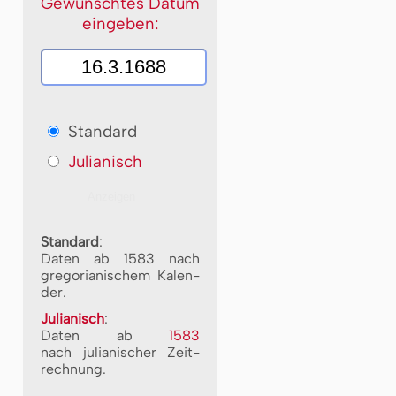
Gewünschtes Datum
eingeben:
Standard
Julianisch
Standard
:
Daten ab 1583 nach
gre­go­ri­a­ni­schem Ka­len­
der.
Julianisch
:
Daten ab
1583
nach ju­li­a­ni­scher Zeit­
rech­nung.