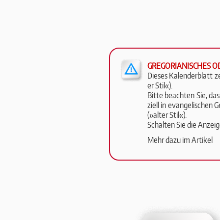
GREGORIANISCHES O
Die­ses Ka­len­der­blatt 
er Stil«).
Bit­te be­ach­ten Sie, d
zi­ell in evan­ge­li­schen
(»al­ter Stil«).
Schalten Sie die An­zei­
Mehr dazu im Artikel