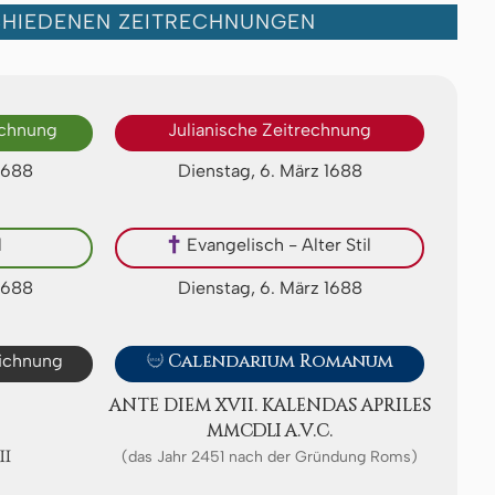
CHIEDENEN ZEITRECHNUNGEN
echnung
Julianische Zeitrechnung
 1688
Dienstag, 6. März 1688
l
✝
Evangelisch - Alter Stil
 1688
Dienstag, 6. März 1688
eichnung

Calendarium Romanum
ANTE DIEM XVII. KA­LEN­DAS APRI­LES
ⅯⅯⅭⅮⅬⅠ A.V.C.
Ⅷ
(das Jahr 2451 nach der Gründung Roms)