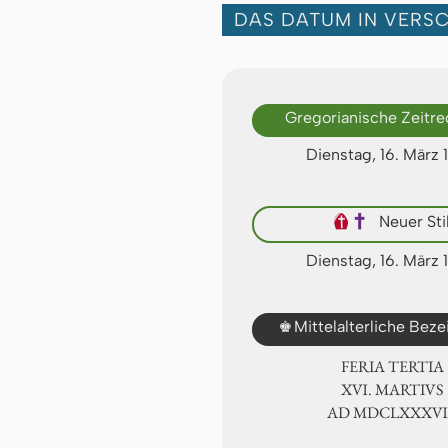
DAS DATUM IN VERS
Gregorianische Zeitr
Dienstag, 16. März
🕴
✝
Neuer Sti
Dienstag, 16. März
♚
Mittelalterliche Bez
FERIA TERTIA
ⅩⅥ. MARTIVS
AD ⅯⅮⅭⅬⅩⅩⅩ