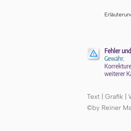
Er­läu­te­r
Fehler und
Gewähr.
Kor­rek­tu­r
wei­te­rer K
Text | Grafik 
©by Reiner Mak