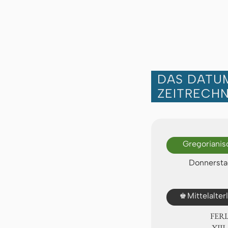
DAS DATUM
ZEITRECH
Gregorianis
Donnerstag
♚
Mittelalte
FER
ⅩⅢ.