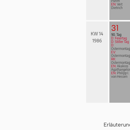
Purim
EN:
Veit
Dietrich
31
KW 14
90. Tag
D: Feiertag
1986
D: Stiller Tag
D:
Ostermontag
EV:
Ostermontag
RK:
Ostermontag
EN:
Akakios
Agathangelo
EN:
Philipp I.
von Hessen
Erläuteru