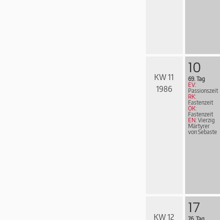
10
KW 11
69. Tag
EV:
1986
Passionszeit
RK:
Fastenzeit
ÖK:
Fastenzeit
EN:
Vierzig
Märtyrer
von Sebaste
17
KW 12
76. Tag