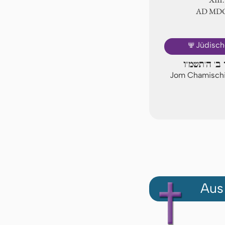
AD ⅯⅮ
🕎
Jüdisch
 ב' ה'תשמ"ו
Jom Chamischi,
Aus