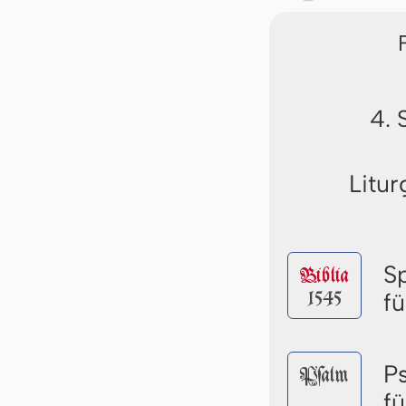
4. 
Litur
S
Biblia
1545
f
P
Pſalm
f