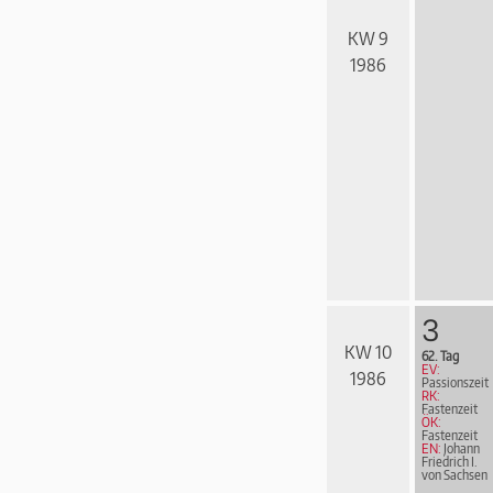
KW 9
1986
3
KW 10
62. Tag
EV:
1986
Passionszeit
RK:
Fastenzeit
ÖK:
Fastenzeit
EN:
Johann
Friedrich I.
von Sachsen